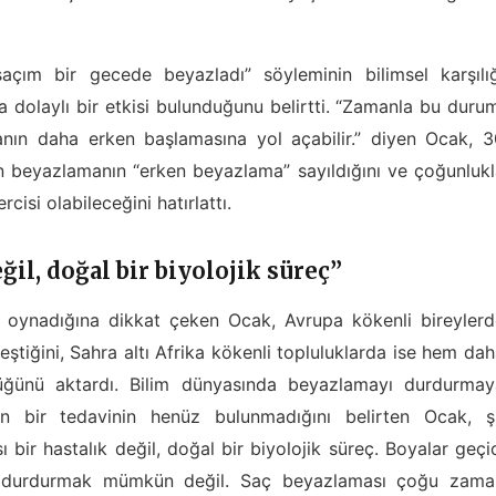
saçım bir gecede beyazladı” söyleminin bilimsel karşılığ
a dolaylı bir etkisi bulunduğunu belirtti. “Zamanla bu duru
manın daha erken başlamasına yol açabilir.” diyen Ocak, 
n beyazlamanın “erken beyazlama” sayıldığını ve çoğunluk
rcisi olabileceğini hatırlattı.
ğil, doğal bir biyolojik süreç”
ol oynadığına dikkat çeken Ocak, Avrupa kökenli bireyler
tiğini, Sahra altı Afrika kökenli topluluklarda ise hem da
ğünü aktardı. Bilim dünyasında beyazlamayı durdurmay
sin bir tedavinin henüz bulunmadığını belirten Ocak, ş
ir hastalık değil, doğal bir biyolojik süreç. Boyalar geçi
 durdurmak mümkün değil. Saç beyazlaması çoğu zama