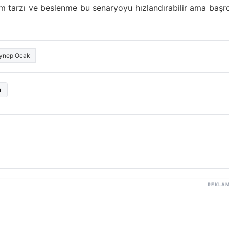
am tarzı ve beslenme bu senaryoyu hızlandırabilir ama başr
ynep Ocak
a
REKLA