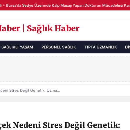
Bursa’da Sedye Üzerinde Kalp Masajı Yapan Doktorun Mücadelesi Kame
Haber | Sağlık Haber
SAĞLIKLI YAŞAM
PERSONEL SAĞLIK
TIPTA UZMANLIK
DI
Saç Beyazlamasının Gerçek Nedeni Stres Değil Genetik: Uzman Yanılgıları Düzeltti
ek Nedeni Stres Değil Genetik: