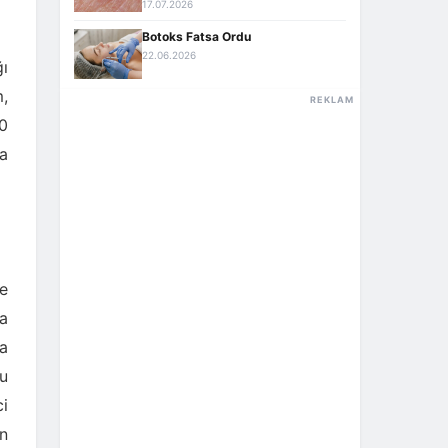
17.07.2026
Botoks Fatsa Ordu
22.06.2026
ı
m,
REKLAM
30
la
de
ha
a
u
ci
n