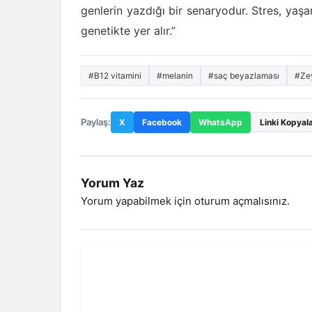
genlerin yazdığı bir senaryodur. Stres, yaş
genetikte yer alır.”
#B12 vitamini
#melanin
#saç beyazlaması
#Ze
Paylaş:
X
Facebook
WhatsApp
Linki Kopyal
Yorum Yaz
Yorum yapabilmek için
oturum açmalısınız
.