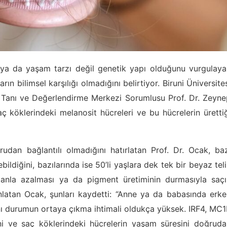
 ya da yaşam tarzı değil genetik yapı olduğunu vurgulaya
ın bilimsel karşılığı olmadığını belirtiyor. Biruni Üniversite
r Tanı ve Değerlendirme Merkezi Sorumlusu Prof. Dr. Zeyn
aç köklerindeki melanosit hücreleri ve bu hücrelerin üretti
dan bağlantılı olmadığını hatırlatan Prof. Dr. Ocak, baz
bildiğini, bazılarında ise 50’li yaşlara dek tek bir beyaz tel
amanla azalması ya da pigment üretiminin durmasıyla saçı
atan Ocak, şunları kaydetti: “Anne ya da babasında erke
nı durumun ortaya çıkma ihtimali oldukça yüksek. IRF4, MC
ni ve saç köklerindeki hücrelerin yaşam süresini doğruda