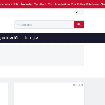
rada
Bilim İnsanları Yanıtladı: Tüm Hastalıklar Yok Edilse Bile İnsan S
●
Ş HEKIMLIĞI
İLETIŞIM
REKLAM