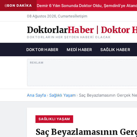
Şemsettin Demir 6 Yılın Sonunda Doktor Oldu, Şemdinli’ye Atandı
SON DAKİKA
●
08 Ağustos 2026, Cumartesi
İletişim
Doktorlar
Haber | Doktor 
DOKTORLARIN HER ŞEYDEN HABERI OLACAK
DOKTOR HABER
MEDI HABER
SAĞLIK HABER
REKLAM
Ana Sayfa
›
Sağlıklı Yaşam
›
SAĞLIKLI YAŞAM
Saç Beyazlamasının Gerç