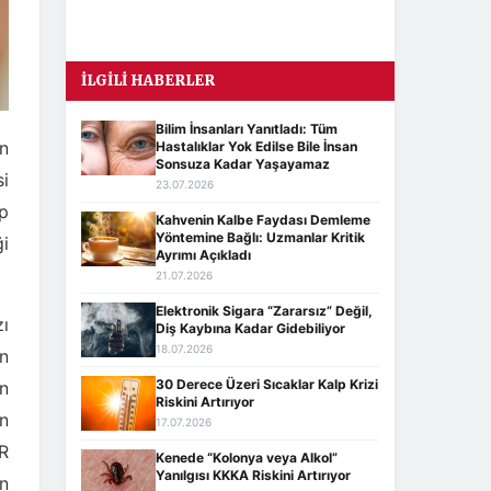
İLGILI HABERLER
Bilim İnsanları Yanıtladı: Tüm
n
Hastalıklar Yok Edilse Bile İnsan
Sonsuza Kadar Yaşayamaz
si
23.07.2026
ep
Kahvenin Kalbe Faydası Demleme
Yöntemine Bağlı: Uzmanlar Kritik
ği
Ayrımı Açıkladı
21.07.2026
Elektronik Sigara “Zararsız” Değil,
ı
Diş Kaybına Kadar Gidebiliyor
18.07.2026
in
30 Derece Üzeri Sıcaklar Kalp Krizi
n
Riskini Artırıyor
n
17.07.2026
1R
Kenede “Kolonya veya Alkol”
Yanılgısı KKKA Riskini Artırıyor
n