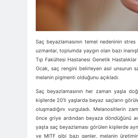
Saç beyazlamasının temel nedeninin stres
uzmanlar, toplumda yaygın olan bazı inanışlar
Tıp Fakültesi Hastanesi Genetik Hastalıkla
Ocak, saç rengini belirleyen asıl unsurun s
melanin pigmenti olduğunu açıkladı.
Saç beyazlamasının her zaman yaşla doğru
kişilerde 20’li yaşlarda beyaz saçların görüle
oluşmadığını vurguladı. Melanositlerin z
önce griye ardından beyaza döndüğünü anl
yaşta saç beyazlaması görülen kişilerde ay
ve MITF gibi bazı genler, melanin üretimi