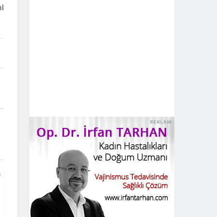
ol
REKLAM
M