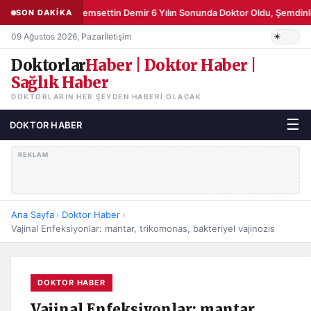
Şemsettin Demir 6 Yılın Sonunda Doktor Oldu, Şemdinli
SON DAKİKA
09 Ağustos 2026, Pazar
İletişim
Doktorlar
Haber | Doktor Haber |
Sağlık Haber
DOKTORLARIN HER ŞEYDEN HABERI OLACAK
☰
DOKTOR HABER
REKLAM
Ana Sayfa
›
Doktor Haber
›
Vajinal Enfeksiyonlar: mantar, trikomonas, bakteriyel vajinozis
DOKTOR HABER
Vajinal Enfeksiyonlar: mantar,