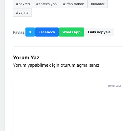
#bakteri
#enfeksiyon
#irfan tarhan
#mantar
#vajina
Paylaş:
X
Facebook
WhatsApp
Linki Kopyala
Yorum Yaz
Yorum yapabilmek için
oturum açmalısınız
.
REKLAM