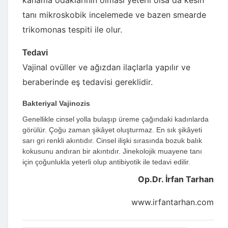
kanama odaklarının olması yeterli olsa da kesin
tanı mikroskobik incelemede ve bazen smearde
trikomonas tespiti ile olur.
Tedavi
Vajinal ovüller ve ağızdan ilaçlarla yapılır ve
beraberinde eş tedavisi gereklidir.
Bakteriyal Vajinozis
Genellikle cinsel yolla bulaşıp üreme çağındaki kadınlarda
görülür. Çoğu zaman şikâyet oluşturmaz. En sık şikâyeti
sarı gri renkli akıntıdır. Cinsel ilişki sırasında bozuk balık
kokusunu andıran bir akıntıdır. Jinekolojik muayene tanı
için çoğunlukla yeterli olup antibiyotik ile tedavi edilir.
Op.Dr. İrfan Tarhan
www.irfantarhan.com