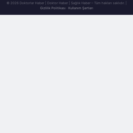
© 2026 Doktorlar Haber | Doktor Haber | Sağlık Haber – Tüm hakları saklıdır. |
Gizlilik Politikası
·
Kullanım Şartları