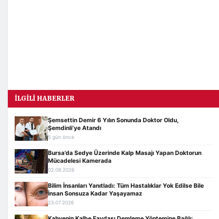
İLGILI HABERLER
Şemsettin Demir 6 Yılın Sonunda Doktor Oldu,
Şemdinli’ye Atandı
5 gün önce
Bursa’da Sedye Üzerinde Kalp Masajı Yapan Doktorun
Mücadelesi Kamerada
02.08.2026
Bilim İnsanları Yanıtladı: Tüm Hastalıklar Yok Edilse Bile
İnsan Sonsuza Kadar Yaşayamaz
23.07.2026
Kahvenin Kalbe Faydası Demleme Yöntemine Bağlı: