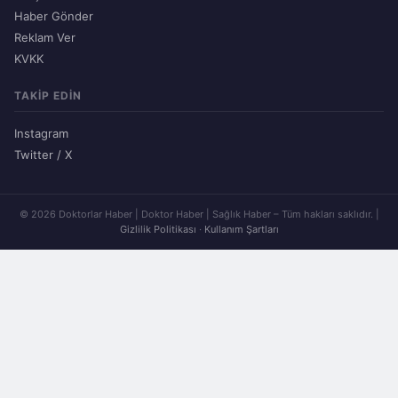
Haber Gönder
Reklam Ver
KVKK
TAKIP EDIN
Instagram
Twitter / X
© 2026 Doktorlar Haber | Doktor Haber | Sağlık Haber – Tüm hakları saklıdır. |
Gizlilik Politikası
·
Kullanım Şartları