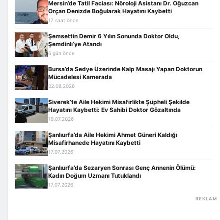
Mersin’de Tatil Faciası: Nöroloji Asistanı Dr. Oğuzcan
Orçan Denizde Boğularak Hayatını Kaybetti
17 saat önce
Şemsettin Demir 6 Yılın Sonunda Doktor Oldu,
Şemdinli’ye Atandı
6 gün önce
Bursa’da Sedye Üzerinde Kalp Masajı Yapan Doktorun
Mücadelesi Kamerada
02.08.2026
Siverek’te Aile Hekimi Misafirlikte Şüpheli Şekilde
Hayatını Kaybetti: Ev Sahibi Doktor Gözaltında
19.07.2026
Şanlıurfa’da Aile Hekimi Ahmet Güneri Kaldığı
Misafirhanede Hayatını Kaybetti
17.07.2026
Şanlıurfa’da Sezaryen Sonrası Genç Annenin Ölümü:
Kadın Doğum Uzmanı Tutuklandı
17.07.2026
REKLAM