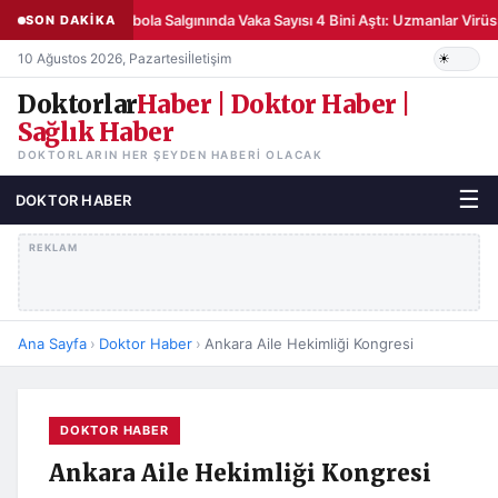
Ebola Salgınında Vaka Sayısı 4 Bini Aştı: Uzmanlar Vi
SON DAKİKA
10 Ağustos 2026, Pazartesi
İletişim
Doktorlar
Haber | Doktor Haber |
Sağlık Haber
DOKTORLARIN HER ŞEYDEN HABERI OLACAK
☰
DOKTOR HABER
REKLAM
Ana Sayfa
›
Doktor Haber
›
Ankara Aile Hekimliği Kongresi
DOKTOR HABER
Ankara Aile Hekimliği Kongresi