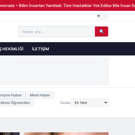
merada
Bilim İnsanları Yanıtladı: Tüm Hastalıklar Yok Edilse Bile İnsan
●
Ş HEKIMLIĞI
İLETIŞIM
mşire Haber
Medi Haber
ültesi Öğrencileri
Sırala: