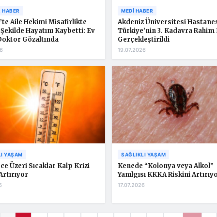
 HABER
MEDI HABER
’te Aile Hekimi Misafirlikte
Akdeniz Üniversitesi Hastane
 Şekilde Hayatını Kaybetti: Ev
Türkiye’nin 3. Kadavra Rahim 
Doktor Gözaltında
Gerçekleştirildi
6
19.07.2026
LI YAŞAM
SAĞLIKLI YAŞAM
ce Üzeri Sıcaklar Kalp Krizi
Kenede “Kolonya veya Alkol”
Artırıyor
Yanılgısı KKKA Riskini Artırıy
6
17.07.2026