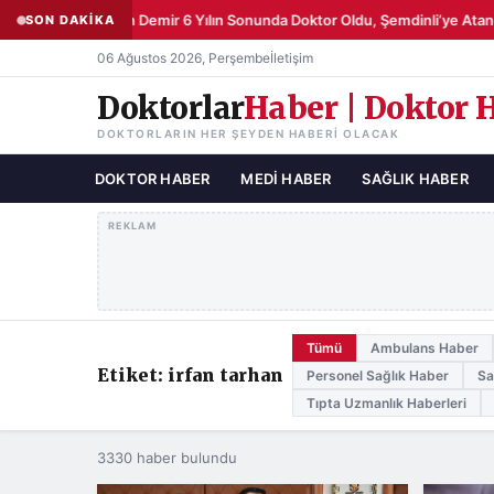
Şemsettin Demir 6 Yılın Sonunda Doktor Oldu, Şemdinli’ye Atand
SON DAKİKA
06 Ağustos 2026, Perşembe
İletişim
Doktorlar
Haber | Doktor 
DOKTORLARIN HER ŞEYDEN HABERI OLACAK
DOKTOR HABER
MEDI HABER
SAĞLIK HABER
REKLAM
Tümü
Ambulans Haber
Etiket: irfan tarhan
Personel Sağlık Haber
Sa
Tıpta Uzmanlık Haberleri
3330 haber bulundu