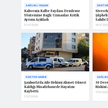
SAĞLIKLI YAŞAM
DOKTOR
Kahvenin Kalbe Faydası Demleme
Siverek
Yöntemine Bağlı: Uzmanlar Kritik
Şüpheli
Ayrımı Açıkladı
Sahibi 
21.07.2026
19.07.202
DOKTOR HABER
SAĞLIK
Şanlıurfa’da Aile Hekimi Ahmet Güneri
30 Dere
Kaldığı Misafirhanede Hayatını
Riskini 
Kaybetti
17.07.202
17.07.2026