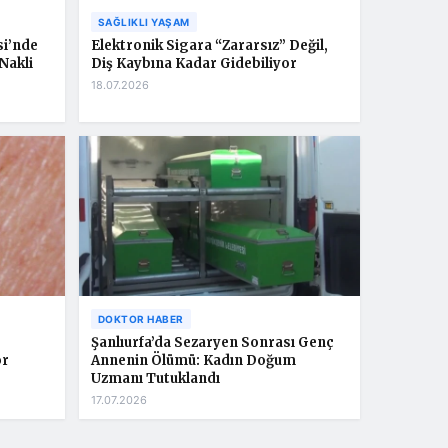
SAĞLIKLI YAŞAM
si’nde
Elektronik Sigara “Zararsız” Değil,
Nakli
Diş Kaybına Kadar Gidebiliyor
18.07.2026
DOKTOR HABER
Şanlıurfa’da Sezaryen Sonrası Genç
or
Annenin Ölümü: Kadın Doğum
Uzmanı Tutuklandı
17.07.2026