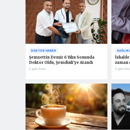
DOKTOR HABER
SAĞLIK
Şemsettin Demir 6 Yılın Sonunda
İshalde 
Doktor Oldu, Şemdinli’ye Atandı
zaman 
2 gün önce
2 gün önc