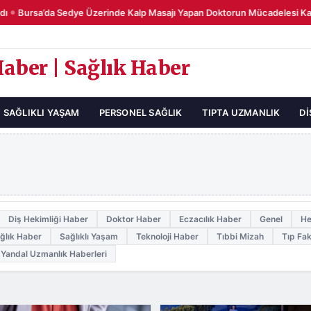
ı
Bursa’da Sedye Üzerinde Kalp Masajı Yapan Doktorun Mücadelesi Ka
●
Haber | Sağlık Haber
SAĞLIKLI YAŞAM
PERSONEL SAĞLIK
TIPTA UZMANLIK
DI
Diş Hekimliği Haber
Doktor Haber
Eczacılık Haber
Genel
He
ğlık Haber
Sağlıklı Yaşam
Teknoloji Haber
Tıbbi Mizah
Tıp Fak
Yandal Uzmanlık Haberleri