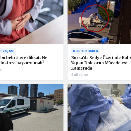
LI YAŞAM
DOKTOR HABER
bu belirtilere dikkat: Ne
Bursa’da Sedye Üzerinde Kalp
doktora başvurulmalı?
Yapan Doktorun Mücadelesi
Kamerada
e
4 gün önce