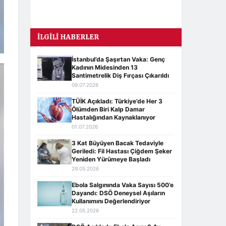
İLGILI HABERLER
İstanbul’da Şaşırtan Vaka: Genç
Kadının Midesinden 13
Santimetrelik Diş Fırçası Çıkarıldı
09.07.2026
TÜİK Açıkladı: Türkiye’de Her 3
Ölümden Biri Kalp Damar
Hastalığından Kaynaklanıyor
01.07.2026
3 Kat Büyüyen Bacak Tedaviyle
Geriledi: Fil Hastası Çiğdem Şeker
Yeniden Yürümeye Başladı
29.05.2026
Ebola Salgınında Vaka Sayısı 500’e
Dayandı: DSÖ Deneysel Aşıların
Kullanımını Değerlendiriyor
22.05.2026