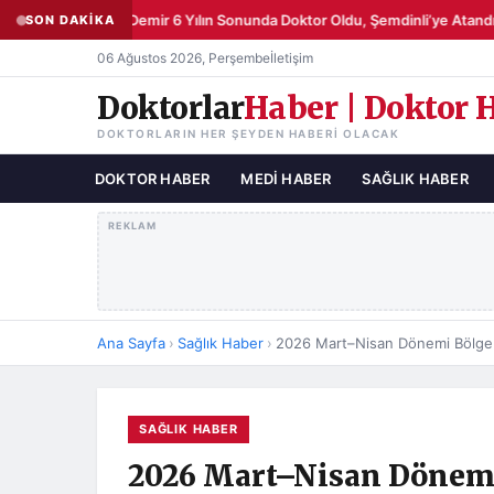
Şemsettin Demir 6 Yılın Sonunda Doktor Oldu, Şemdinli’ye Atandı
SON DAKİKA
●
06 Ağustos 2026, Perşembe
İletişim
Doktorlar
Haber | Doktor 
DOKTORLARIN HER ŞEYDEN HABERI OLACAK
DOKTOR HABER
MEDI HABER
SAĞLIK HABER
REKLAM
Ana Sayfa
›
Sağlık Haber
›
2026 Mart–Nisan Dönemi Bölge 
SAĞLIK HABER
2026 Mart–Nisan Dönemi