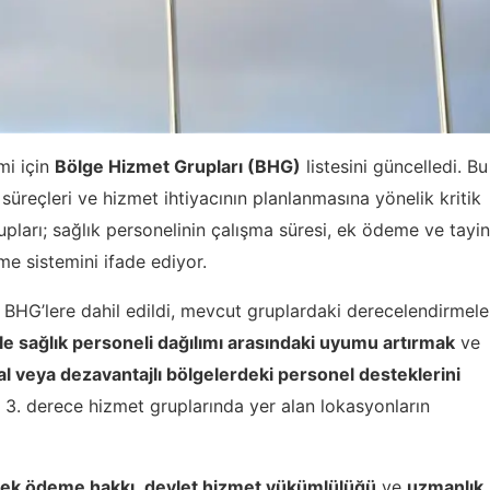
mi için
Bölge Hizmet Grupları (BHG)
listesini güncelledi. Bu
üreçleri ve hizmet ihtiyacının planlanmasına yönelik kritik
upları; sağlık personelinin çalışma süresi, ek ödeme ve tayin
me sistemini ifade ediyor.
lı BHG’lere dahil edildi, mevcut gruplardaki derecelendirmele
 ile sağlık personeli dağılımı arasındaki uyumu artırmak
ve
al veya dezavantajlı bölgelerdeki personel desteklerini
e 3. derece hizmet gruplarında yer alan lokasyonların
ek ödeme hakkı
,
devlet hizmet yükümlülüğü
ve
uzmanlık