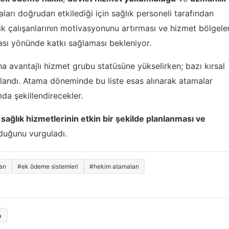
ları doğrudan etkilediği için sağlık personeli tarafından
ık çalışanlarının motivasyonunu artırması ve hizmet bölgeler
ması yönünde katkı sağlaması bekleniyor.
a avantajlı hizmet grubu statüsüne yükselirken; bazı kırsal
landı. Atama döneminde bu liste esas alınarak atamalar
da şekillendirecekler.
n
sağlık hizmetlerinin etkin bir şekilde planlanması ve
duğunu vurguladı.
arı
#ek ödeme sistemleri
#hekim atamaları
a