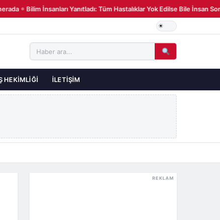
ada
Bilim İnsanları Yanıtladı: Tüm Hastalıklar Yok Edilse Bile İnsan So
●
Ş HEKIMLIĞI
İLETIŞIM
REKLAM