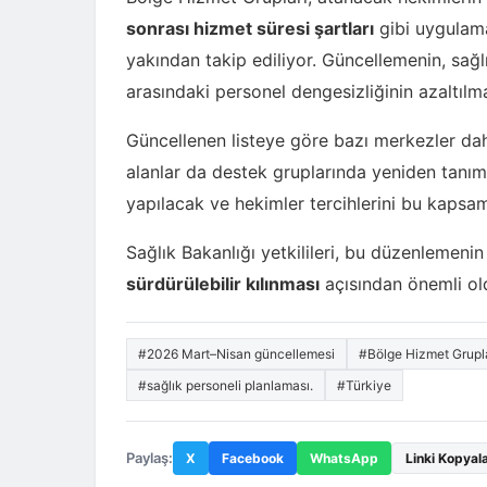
sonrası hizmet süresi şartları
gibi uygulama
yakından takip ediliyor. Güncellemenin, sağl
arasındaki personel dengesizliğinin azaltıl
Güncellenen listeye göre bazı merkezler dah
alanlar da destek gruplarında yeniden tanım
yapılacak ve hekimler tercihlerini bu kapsam
Sağlık Bakanlığı yetkilileri, bu düzenlemeni
sürdürülebilir kılınması
açısından önemli ol
#2026 Mart–Nisan güncellemesi
#Bölge Hizmet Grupl
#sağlık personeli planlaması.
#Türkiye
Paylaş:
X
Facebook
WhatsApp
Linki Kopyal