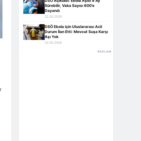
DSÖ Açıkladı: Ebola Aşısı 9 Ay
Sürebilir, Vaka Sayısı 600’e
Dayandı
22.05.2026
DSÖ Ebola için Uluslararası Acil
Durum İlan Etti: Mevcut Suşa Karşı
Aşı Yok
22.05.2026
REKLAM
r