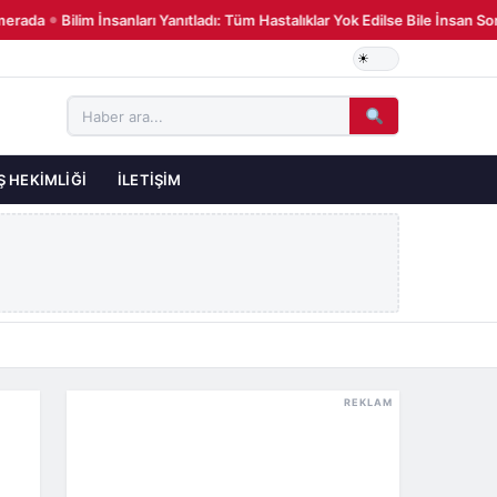
ada
Bilim İnsanları Yanıtladı: Tüm Hastalıklar Yok Edilse Bile İnsan So
●
Ş HEKIMLIĞI
İLETIŞIM
REKLAM