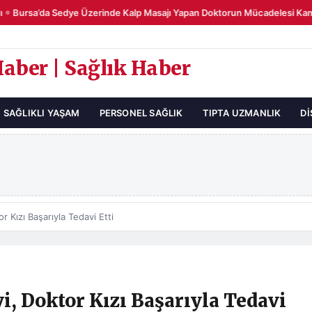
Bursa’da Sedye Üzerinde Kalp Masajı Yapan Doktorun Mücadelesi Kamer
Haber | Sağlık Haber
SAĞLIKLI YAŞAM
PERSONEL SAĞLIK
TIPTA UZMANLIK
DI
r Kızı Başarıyla Tedavi Etti
i, Doktor Kızı Başarıyla Tedavi