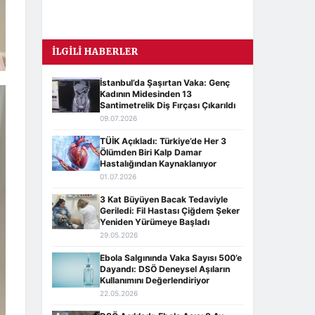
İLGILI HABERLER
İstanbul’da Şaşırtan Vaka: Genç
Kadının Midesinden 13
Santimetrelik Diş Fırçası Çıkarıldı
09.07.2026
TÜİK Açıkladı: Türkiye’de Her 3
Ölümden Biri Kalp Damar
Hastalığından Kaynaklanıyor
01.07.2026
3 Kat Büyüyen Bacak Tedaviyle
Geriledi: Fil Hastası Çiğdem Şeker
Yeniden Yürümeye Başladı
29.05.2026
Ebola Salgınında Vaka Sayısı 500’e
Dayandı: DSÖ Deneysel Aşıların
Kullanımını Değerlendiriyor
22.05.2026