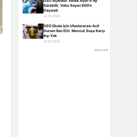
DSÖ Açıkladı: Ebola Aşısı 9 Ay
Sürebilir, Vaka Sayısı 600’e
Dayandı
22.05.2026
DSÖ Ebola için Uluslararası Acil
Durum İlan Etti: Mevcut Suşa Karşı
Aşı Yok
22.05.2026
REKLAM