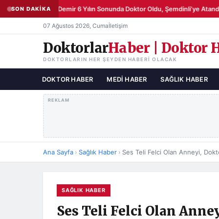
Şemsettin Demir 6 Yılın Sonunda Doktor Oldu, Şemdinli’ye Atandı
SON DAKİKA
●
07 Ağustos 2026, Cuma
İletişim
Doktorlar
Haber | Doktor 
DOKTORLARIN HER ŞEYDEN HABERI OLACAK
DOKTOR HABER
MEDI HABER
SAĞLIK HABER
REKLAM
Ana Sayfa
›
Sağlık Haber
›
Ses Teli Felci Olan Anneyi, Dokto
SAĞLIK HABER
Ses Teli Felci Olan Anney