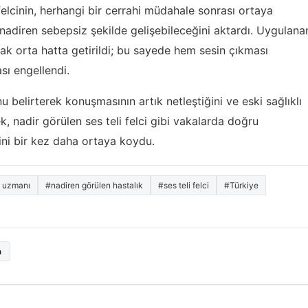
felcinin, herhangi bir cerrahi müdahale sonrası ortaya
 nadiren sebepsiz şekilde gelişebileceğini aktardı. Uygulana
rak orta hatta getirildi; bu sayede hem sesin çıkması
sı engellendi.
 belirterek konuşmasının artık netleştiğini ve eski sağlıklı
, nadir görülen ses teli felci gibi vakalarda doğru
i bir kez daha ortaya koydu.
z uzmanı
#nadiren görülen hastalık
#ses teli felci
#Türkiye
a