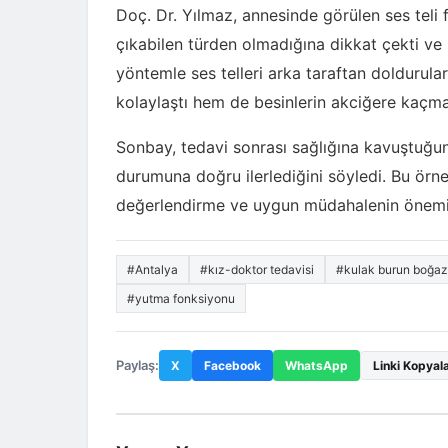
Doç. Dr. Yılmaz, annesinde görülen ses teli 
çıkabilen türden olmadığına dikkat çekti ve
yöntemle ses telleri arka taraftan doldurula
kolaylaştı hem de besinlerin akciğere kaçma
Sonbay, tedavi sonrası sağlığına kavuştuğunu
durumuna doğru ilerlediğini söyledi. Bu örnek
değerlendirme ve uygun müdahalenin önemin
#Antalya
#kız-doktor tedavisi
#kulak burun boğa
#yutma fonksiyonu
Paylaş:
X
Facebook
WhatsApp
Linki Kopyal