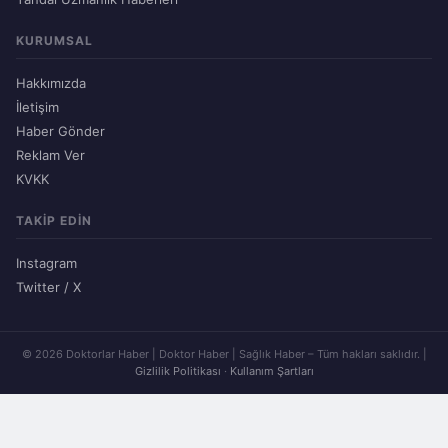
KURUMSAL
Hakkımızda
İletişim
Haber Gönder
Reklam Ver
KVKK
TAKIP EDIN
Instagram
Twitter / X
© 2026 Doktorlar Haber | Doktor Haber | Sağlık Haber – Tüm hakları saklıdır. |
Gizlilik Politikası
·
Kullanım Şartları