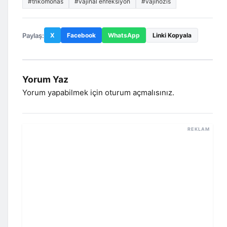
#trikomonas
#vajinal enfeksiyon
#vajinozis
Paylaş:
X
Facebook
WhatsApp
Linki Kopyala
Yorum Yaz
Yorum yapabilmek için
oturum açmalısınız
.
REKLAM