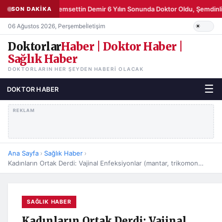
Şemsettin Demir 6 Yılın Sonunda Doktor Oldu, Şemdinli
SON DAKİKA
06 Ağustos 2026, Perşembe
İletişim
Doktorlar
Haber | Doktor Haber |
Sağlık Haber
DOKTORLARIN HER ŞEYDEN HABERI OLACAK
☰
DOKTOR HABER
REKLAM
Ana Sayfa
›
Sağlık Haber
›
Kadınların Ortak Derdi: Vajinal Enfeksiyonlar (mantar, trikomonas, bakteriyel vajinozis)
SAĞLIK HABER
Kadınların Ortak Derdi: Vajinal