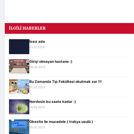
İLGILI HABERLER
Issız ada
22.12.2019
Girişi olmayan hastane :)
28.05.2013
Bu Zamanda Tıp Fakültesi okutmak zor !!!
31.03.2013
Nerdesin bu saate kadar :)
14.03.2013
Obezite ile mucadele ( trakya usulü )
19.02.2013