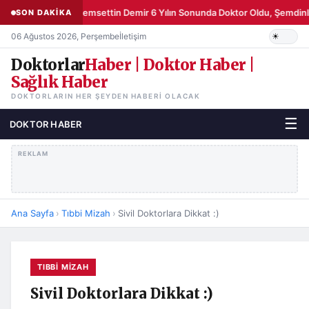
Şemsettin Demir 6 Yılın Sonunda Doktor Oldu, Şemdinli
SON DAKİKA
06 Ağustos 2026, Perşembe
İletişim
Doktorlar
Haber | Doktor Haber |
Sağlık Haber
DOKTORLARIN HER ŞEYDEN HABERI OLACAK
☰
DOKTOR HABER
REKLAM
Ana Sayfa
›
Tıbbi Mizah
›
Sivil Doktorlara Dikkat :)
TIBBI MIZAH
Sivil Doktorlara Dikkat :)