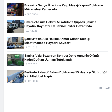
Bursa’da Sedye Üzerinde Kalp Masajı Yapan Doktorun
Mücadelesi Kamerada
5 gün önce
Siverek’te Aile Hekimi Misafirlikte Şüpheli Şekilde
Hayatını Kaybetti: Ev Sahibi Doktor Gözaltında
19.07.2026
Şanlıurfa’da Aile Hekimi Ahmet Güneri Kaldığı
Misafirhanede Hayatını Kaybetti
17.07.2026
Şanlıurfa’da Sezaryen Sonrası Genç Annenin Ölümü:
Kadın Doğum Uzmanı Tutuklandı
17.07.2026
Berlin’de Palyatif Bakım Doktoruna 15 Hastayı Öldürdüğü
İçin Müebbet Hapis
09.07.2026
REKLAM