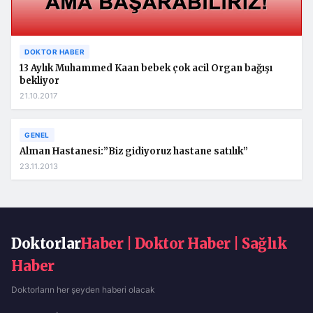
DOKTOR HABER
13 Aylık Muhammed Kaan bebek çok acil Organ bağışı
bekliyor
21.10.2017
GENEL
Alman Hastanesi:”Biz gidiyoruz hastane satılık”
23.11.2013
Doktorlar
Haber | Doktor Haber | Sağlık
Haber
Doktorların her şeyden haberi olacak