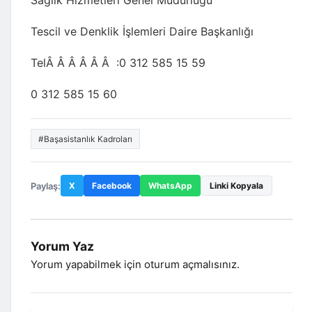
Sağlık Hizmetleri Genel Müdürlüğü
Tescil ve Denklik İşlemleri Daire Başkanlığı
TelÂ Â Â Â Â Â :0 312 585 15 59
0 312 585 15 60
#Başasistanlık Kadroları
Paylaş:
X
Facebook
WhatsApp
Linki Kopyala
Yorum Yaz
Yorum yapabilmek için
oturum açmalısınız
.