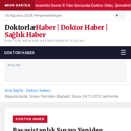
Şemsettin Demir 6 Yılın Sonunda Doktor Oldu, Şemdinli’
SON DAKİKA
06 Ağustos 2026, Perşembe
İletişim
Doktorlar
Haber | Doktor Haber |
Sağlık Haber
DOKTORLARIN HER ŞEYDEN HABERI OLACAK
☰
DOKTOR HABER
REKLAM
Ana Sayfa
›
Doktor Haber
›
Başasistanlık Sınavı Yeniden Başladı! Sınav 04.11.2012 tarihinde
DOKTOR HABER
Başasistanlık Sınavı Yeniden