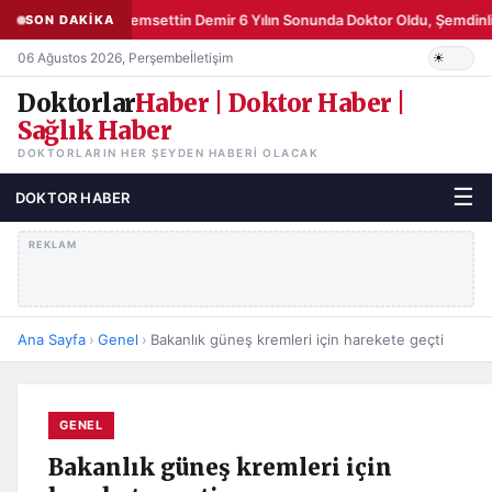
Şemsettin Demir 6 Yılın Sonunda Doktor Oldu, Şemdinli
SON DAKİKA
06 Ağustos 2026, Perşembe
İletişim
Doktorlar
Haber | Doktor Haber |
Sağlık Haber
DOKTORLARIN HER ŞEYDEN HABERI OLACAK
☰
DOKTOR HABER
REKLAM
Ana Sayfa
›
Genel
›
Bakanlık güneş kremleri için harekete geçti
GENEL
Bakanlık güneş kremleri için