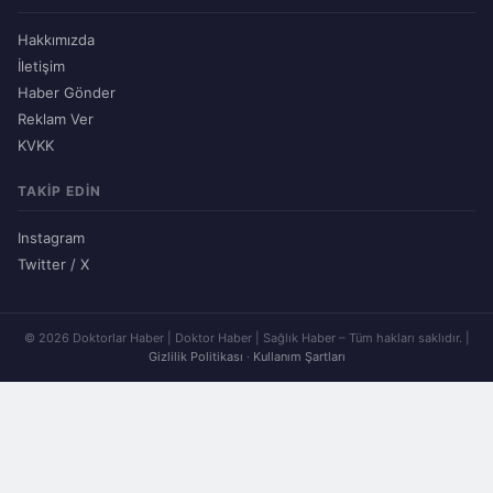
Hakkımızda
İletişim
Haber Gönder
Reklam Ver
KVKK
TAKIP EDIN
Instagram
Twitter / X
© 2026 Doktorlar Haber | Doktor Haber | Sağlık Haber – Tüm hakları saklıdır. |
Gizlilik Politikası
·
Kullanım Şartları