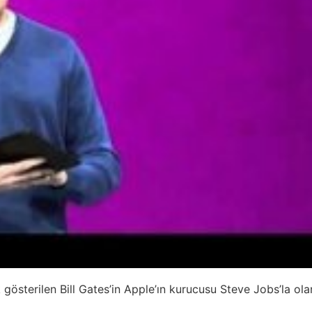
 gösterilen Bill Gates’in Apple’ın kurucusu Steve Jobs’la ola