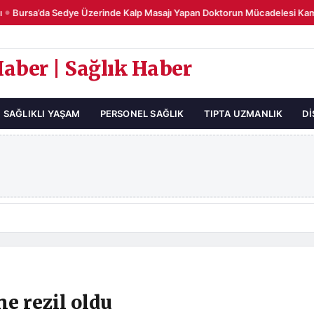
Bursa’da Sedye Üzerinde Kalp Masajı Yapan Doktorun Mücadelesi Kame
Haber | Sağlık Haber
SAĞLIKLI YAŞAM
PERSONEL SAĞLIK
TIPTA UZMANLIK
DI
ne rezil oldu