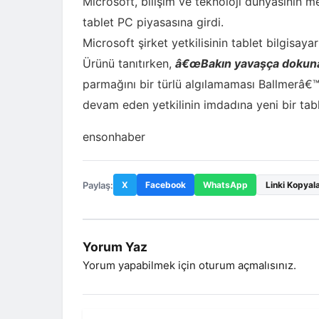
Microsoft, bilişim ve teknoloji dünyasının me
tablet PC piyasasına girdi.
Microsoft şirket yetkilisinin tablet bilgisayar
Ürünü tanıtırken,
â€œBakın yavaşça dokuna
parmağını bir türlü algılamaması Ballmerâ€
devam eden yetkilinin imdadına yeni bir table
ensonhaber
Paylaş:
X
Facebook
WhatsApp
Linki Kopyal
Yorum Yaz
Yorum yapabilmek için
oturum açmalısınız
.