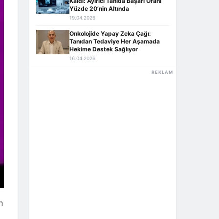
Kaldı: Ayırıcı Tanıda Başarı Oranı
Yüzde 20’nin Altında
19.04.2026
Onkolojide Yapay Zeka Çağı:
Tanıdan Tedaviye Her Aşamada
Hekime Destek Sağlıyor
16.04.2026
REKLAM
n