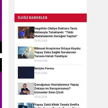
İLGILI HABERLER
İnegöl’de Cildiye Doktoru Taciz
İddiasıyla Tutuklandı: “Tıbbi
Müdahalemin Gereğini Yaptım”
23.05.2026
Bilimsel Araştırma Ortaya Koydu:
Yapay Zeka Sağlık Sorularının
Yarısını Hatalı Yanıtlıyor
30.04.2026
İletişim Formu
19.04.2026
Çocuğunuz Hastalanınca Yapay
Zekaya mı Soruyorsunuz?
Uzmanlar Sınırı Çizdi
19.04.2026
Yapay Zekâ Klinik Tanıda Sınıfta