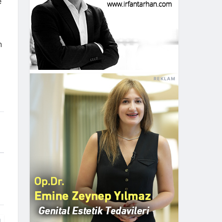
e
n
REKLAM
M