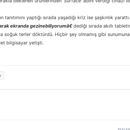
rakla beklenen ürünlerinden ‘Surface’ adını verdiği cihazı il
ın tanıtımını yaptığı sırada yaşadığı kriz ise şaşkınlık yarattı.
rak ekranda gezinebiliyorumâ€
dediği sırada akıllı tableti
™a soğuk terler döktürdü. Hiçbir şey olmamış gibi sunumuna
t bilgisayar yetişti.
a
REKLA