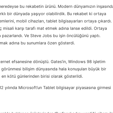
e neredeyse bu rekabetin ürünü. Modern dünyamızın inşasınd
rklı bir dünyada yaşıyor olabilirdik. Bu rekabet ki ortaya
emlerini, mobil cihazları, tablet bilgisayarları ortaya çıkardı.
ç misali karşı tarafı mat etmek adına lanse edildi. Ortaya
 pazarlandı. Ve Steve Jobs bu işin öncülüğünü yaptı.
mamak adına bu sunumlara özen gösterdi.
nternet efsanesine dönüştü. Gates’in, Windows 98 işletim
ın görünmesi bilişim dünyasında hala konuşulan büyük bir
n en kötü günlerinden birisi olarak gösterildi.
12 yılında Microsoft’un Tablet bilgisayar piyasasına girmesi