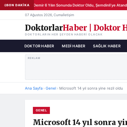
Şemsettin Demir 6 Yılın Sonunda Doktor Oldu, Şemdinli’ye Atandı
SON DAKİKA
●
07 Ağustos 2026, Cuma
İletişim
Doktorlar
Haber | Doktor 
DOKTORLARIN HER ŞEYDEN HABERI OLACAK
DOKTOR HABER
MEDI HABER
SAĞLIK HABER
REKLAM
Ana Sayfa
›
Genel
›
Microsoft 14 yıl sonra yine rezil oldu
GENEL
Microsoft 14 yıl sonra yi