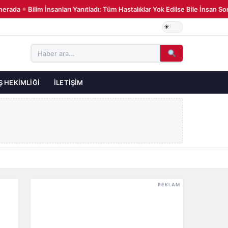
rada
Bilim İnsanları Yanıtladı: Tüm Hastalıklar Yok Edilse Bile İnsan So
●
Ş HEKIMLIĞI
İLETIŞIM
REKLAM