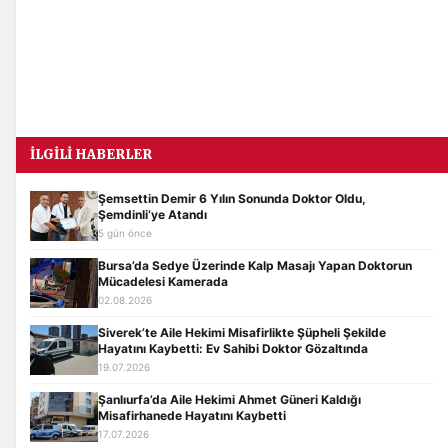
İLGILI HABERLER
Şemsettin Demir 6 Yılın Sonunda Doktor Oldu,
Şemdinli’ye Atandı
5 gün önce
Bursa’da Sedye Üzerinde Kalp Masajı Yapan Doktorun
Mücadelesi Kamerada
02.08.2026
Siverek’te Aile Hekimi Misafirlikte Şüpheli Şekilde
Hayatını Kaybetti: Ev Sahibi Doktor Gözaltında
19.07.2026
Şanlıurfa’da Aile Hekimi Ahmet Güneri Kaldığı
Misafirhanede Hayatını Kaybetti
17.07.2026