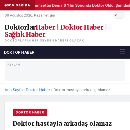
Şemsettin Demir 6 Yılın Sonunda Doktor Oldu, Şemdinli
SON DAKİKA
09 Ağustos 2026, Pazar
İletişim
Doktorlar
Haber | Doktor Haber |
Sağlık Haber
DOKTORLARIN HER ŞEYDEN HABERI OLACAK
☰
DOKTOR HABER
REKLAM
Ana Sayfa
›
Doktor Haber
›
Doktor hastayla arkadaş olamaz
DOKTOR HABER
Doktor hastayla arkadaş olamaz