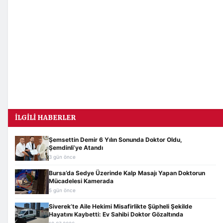
İLGILI HABERLER
Şemsettin Demir 6 Yılın Sonunda Doktor Oldu,
Şemdinli’ye Atandı
3 gün önce
Bursa’da Sedye Üzerinde Kalp Masajı Yapan Doktorun
Mücadelesi Kamerada
5 gün önce
Siverek’te Aile Hekimi Misafirlikte Şüpheli Şekilde
Hayatını Kaybetti: Ev Sahibi Doktor Gözaltında