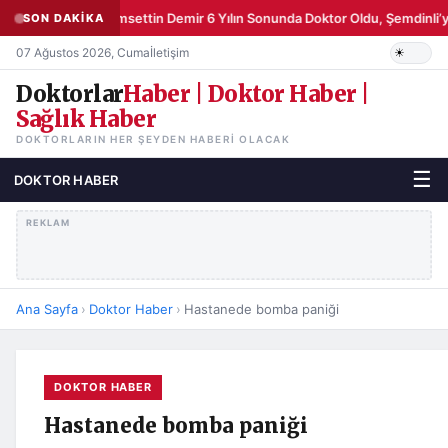
Şemsettin Demir 6 Yılın Sonunda Doktor Oldu, Şemdinli’y
SON DAKİKA
07 Ağustos 2026, Cuma
İletişim
Doktorlar
Haber | Doktor Haber |
Sağlık Haber
DOKTORLARIN HER ŞEYDEN HABERI OLACAK
☰
DOKTOR HABER
REKLAM
Ana Sayfa
›
Doktor Haber
›
Hastanede bomba paniği
DOKTOR HABER
Hastanede bomba paniği