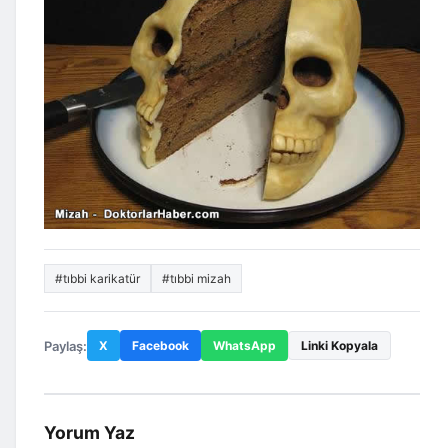
#tıbbi karikatür
#tıbbi mizah
Paylaş:
X
Facebook
WhatsApp
Linki Kopyala
Yorum Yaz