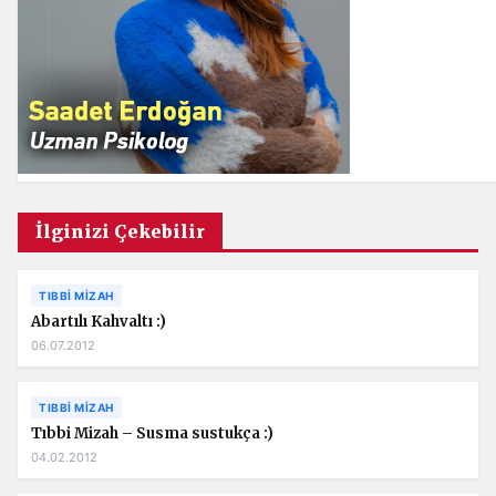
İlginizi Çekebilir
TIBBI MIZAH
Abartılı Kahvaltı :)
06.07.2012
TIBBI MIZAH
Tıbbi Mizah – Susma sustukça :)
04.02.2012