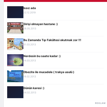
Issız ada
22.12.2019
Girişi olmayan hastane :)
28.05.2013
Bu Zamanda Tıp Fakültesi okutmak zor !!!
31.03.2013
Nerdesin bu saate kadar :)
14.03.2013
Obezite ile mucadele ( trakya usulü )
19.02.2013
Günün karesi :)
04.02.2013
REKLAM