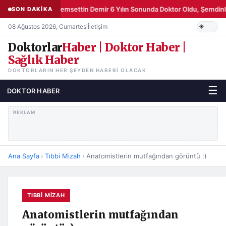
Şemsettin Demir 6 Yılın Sonunda Doktor Oldu, Şemdinli
SON DAKİKA
08 Ağustos 2026, Cumartesi
İletişim
Doktorlar
Haber | Doktor Haber |
Sağlık Haber
DOKTORLARIN HER ŞEYDEN HABERI OLACAK
☰
DOKTOR HABER
REKLAM
Ana Sayfa
›
Tıbbi Mizah
›
Anatomistlerin mutfağından görüntü :)
TIBBI MIZAH
Anatomistlerin mutfağından