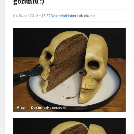
görüntü :)
04 Şubat 2012 – 16:57
DoktorlarHaber
1 dk okuma