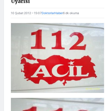
Uyarısı
10 Şubat 2012 – 15:07
DoktorlarHaber
6 dk okuma