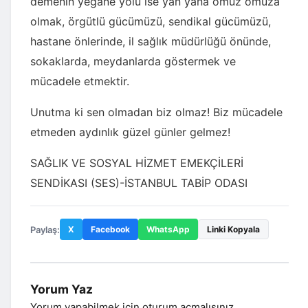
demenin yegane yolu ise yan yana omuz omuza
olmak, örgütlü gücümüzü, sendikal gücümüzü,
hastane önlerinde, il sağlık müdürlüğü önünde,
sokaklarda, meydanlarda göstermek ve
mücadele etmektir.
Unutma ki sen olmadan biz olmaz! Biz mücadele
etmeden aydınlık güzel günler gelmez!
SAĞLIK VE SOSYAL HİZMET EMEKÇİLERİ
SENDİKASI (SES)-İSTANBUL TABİP ODASI
Paylaş:
X
Facebook
WhatsApp
Linki Kopyala
Yorum Yaz
Yorum yapabilmek için
oturum açmalısınız
.