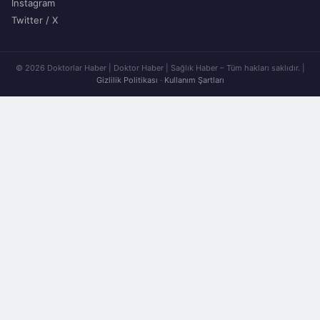
Instagram
Twitter / X
© 2026 Doktorlar Haber | Doktor Haber | Sağlık Haber – Tüm hakları saklıdır. |
Gizlilik Politikası
·
Kullanım Şartları