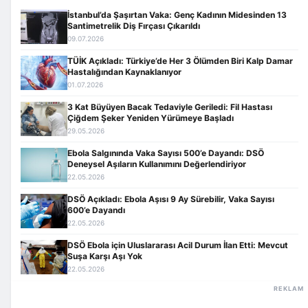
İstanbul’da Şaşırtan Vaka: Genç Kadının Midesinden 13
Santimetrelik Diş Fırçası Çıkarıldı
09.07.2026
TÜİK Açıkladı: Türkiye’de Her 3 Ölümden Biri Kalp Damar
Hastalığından Kaynaklanıyor
01.07.2026
3 Kat Büyüyen Bacak Tedaviyle Geriledi: Fil Hastası
Çiğdem Şeker Yeniden Yürümeye Başladı
29.05.2026
Ebola Salgınında Vaka Sayısı 500’e Dayandı: DSÖ
Deneysel Aşıların Kullanımını Değerlendiriyor
22.05.2026
DSÖ Açıkladı: Ebola Aşısı 9 Ay Sürebilir, Vaka Sayısı
600’e Dayandı
22.05.2026
DSÖ Ebola için Uluslararası Acil Durum İlan Etti: Mevcut
Suşa Karşı Aşı Yok
22.05.2026
REKLAM