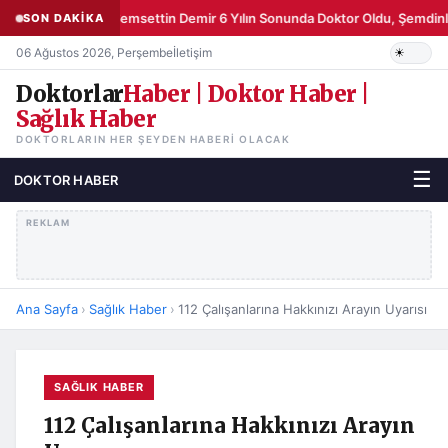
Şemsettin Demir 6 Yılın Sonunda Doktor Oldu, Şemdinli
SON DAKİKA
06 Ağustos 2026, Perşembe
İletişim
Doktorlar
Haber | Doktor Haber |
Sağlık Haber
DOKTORLARIN HER ŞEYDEN HABERI OLACAK
☰
DOKTOR HABER
REKLAM
Ana Sayfa
›
Sağlık Haber
›
112 Çalışanlarına Hakkınızı Arayın Uyarısı
SAĞLIK HABER
112 Çalışanlarına Hakkınızı Arayın