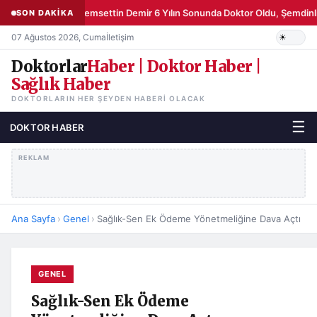
Şemsettin Demir 6 Yılın Sonunda Doktor Oldu, Şemdinli
SON DAKİKA
07 Ağustos 2026, Cuma
İletişim
Doktorlar
Haber | Doktor Haber |
Sağlık Haber
DOKTORLARIN HER ŞEYDEN HABERI OLACAK
☰
DOKTOR HABER
REKLAM
Ana Sayfa
›
Genel
›
Sağlık-Sen Ek Ödeme Yönetmeliğine Dava Açtı
GENEL
Sağlık-Sen Ek Ödeme