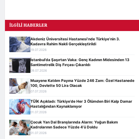
İLGILI HABERLER
Akdeniz Üniversitesi Hastanesi’nde Türkiye’nin 3.
Kadavra Rahim Nakli Gerçekleştirildi
19.07.2026
İstanbul’da Şaşırtan Vaka: Genç Kadının Midesinden 13
Santimetrelik Diş Fırçası Çıkarıldı
09.07.2026
Muayene Katılım Payına Yüzde 246 Zam: Özel Hastanede
100, Devlette 50 Lira Olacak
07.07.2026
TÜİK Açıkladı: Türkiye’de Her 3 Ölümden Biri Kalp Damar
Hastalığından Kaynaklanıyor
01.07.2026
Çocuk Yan Dal Branşlarında Alarm: Yoğun Bakım
Kadrolarının Sadece Yüzde 4’ü Doldu
01.07.2026