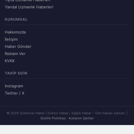
Yandal Uzmanlık Haberleri
KURUMSAL
Hakkımızda
İletişim
Haber Gönder
Reklam Ver
KVKK
TAKIP EDIN
Instagram
Twitter / X
© 2026 Doktorlar Haber | Doktor Haber | Sağlık Haber – Tüm hakları saklıdır. |
Gizlilik Politikası
·
Kullanım Şartları