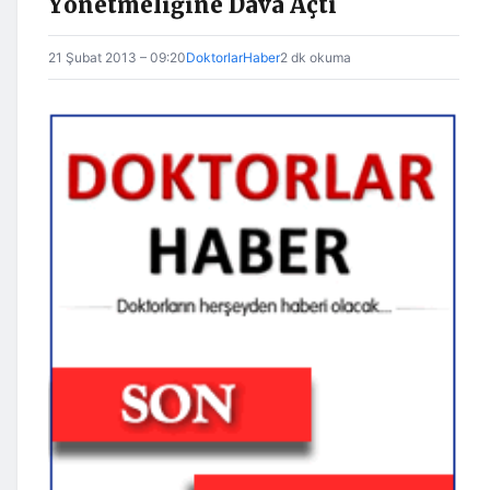
Yönetmeliğine Dava Açtı
21 Şubat 2013 – 09:20
DoktorlarHaber
2 dk okuma