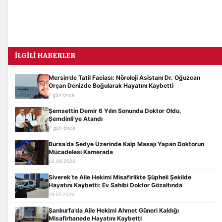
İLGILI HABERLER
Mersin’de Tatil Faciası: Nöroloji Asistanı Dr. Oğuzcan
Orçan Denizde Boğularak Hayatını Kaybetti
1 gün önce
Şemsettin Demir 6 Yılın Sonunda Doktor Oldu,
Şemdinli’ye Atandı
7 gün önce
Bursa’da Sedye Üzerinde Kalp Masajı Yapan Doktorun
Mücadelesi Kamerada
02.08.2026
Siverek’te Aile Hekimi Misafirlikte Şüpheli Şekilde
Hayatını Kaybetti: Ev Sahibi Doktor Gözaltında
19.07.2026
Şanlıurfa’da Aile Hekimi Ahmet Güneri Kaldığı
Misafirhanede Hayatını Kaybetti