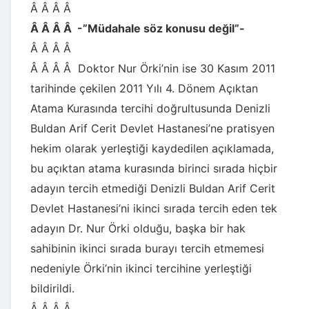
Â Â Â Â
Â Â Â Â -”Müdahale söz konusu değil”-
Â Â Â Â
Â Â Â Â Doktor Nur Örki’nin ise 30 Kasım 2011
tarihinde çekilen 2011 Yılı 4. Dönem Açıktan
Atama Kurasında tercihi doğrultusunda Denizli
Buldan Arif Cerit Devlet Hastanesi’ne pratisyen
hekim olarak yerleştiği kaydedilen açıklamada,
bu açıktan atama kurasında birinci sırada hiçbir
adayın tercih etmediği Denizli Buldan Arif Cerit
Devlet Hastanesi’ni ikinci sırada tercih eden tek
adayın Dr. Nur Örki olduğu, başka bir hak
sahibinin ikinci sırada burayı tercih etmemesi
nedeniyle Örki’nin ikinci tercihine yerleştiği
bildirildi.
Â Â Â Â