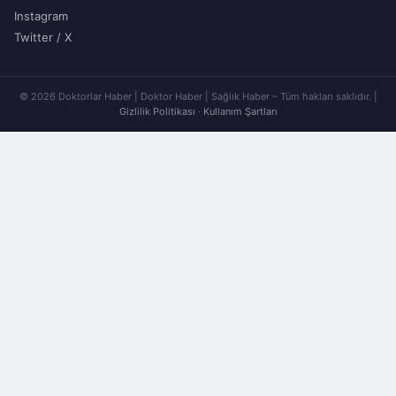
Instagram
Twitter / X
© 2026 Doktorlar Haber | Doktor Haber | Sağlık Haber – Tüm hakları saklıdır. |
Gizlilik Politikası
·
Kullanım Şartları