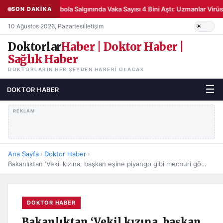
Ebola Salgınında Vaka Sayısı 4 Bini Aştı: Uzmanlar Vi
SON DAKİKA
10 Ağustos 2026, Pazartesi
İletişim
Doktorlar
Haber | Doktor Haber |
Sağlık Haber
DOKTORLARIN HER ŞEYDEN HABERI OLACAK
☰
DOKTOR HABER
REKLAM
Ana Sayfa
›
Doktor Haber
›
Bakanlıktan ‘Vekil kızına, başkan eşine piyango gibi mecburi görev” e açıklama..
DOKTOR HABER
Bakanlıktan ‘Vekil kızına, başkan