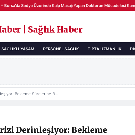
Bursa’da Sedye Üzerinde Kalp Masajı Yapan Doktorun Mücadelesi Kamer
Haber | Sağlık Haber
SAĞLIKLI YAŞAM
PERSONEL SAĞLIK
TIPTA UZMANLIK
DI
İngiltere’de Acil Servis Krizi Derinleşiyor: Bekleme Sürelerine Bağlı Ölümler 10 Yılda 10 Kata Çıktı
Krizi Derinleşiyor: Bekleme