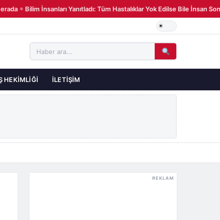
ada
Bilim İnsanları Yanıtladı: Tüm Hastalıklar Yok Edilse Bile İnsan Son
●
Ş HEKIMLIĞI
İLETIŞIM
REKLAM