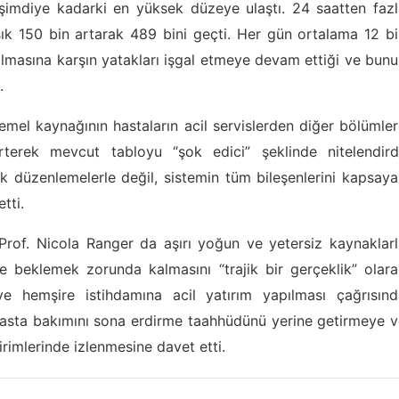
 şimdiye kadarki en yüksek düzeye ulaştı. 24 saatten faz
aşık 150 bin artarak 489 bini geçti. Her gün ortalama 12 b
lmasına karşın yatakları işgal etmeye devam ettiği ve bun
.
mel kaynağının hastaların acil servislerden diğer bölümle
terek mevcut tabloyu “şok edici” şeklinde nitelendirdi
k düzenlemelerle değil, sistemin tüm bileşenlerini kapsay
tti.
Prof. Nicola Ranger da aşırı yoğun ve yetersiz kaynaklar
üre beklemek zorunda kalmasını “trajik bir gerçeklik” olar
ve hemşire istihdamına acil yatırım yapılması çağrısınd
asta bakımını sona erdirme taahhüdünü yerine getirmeye v
irimlerinde izlenmesine davet etti.