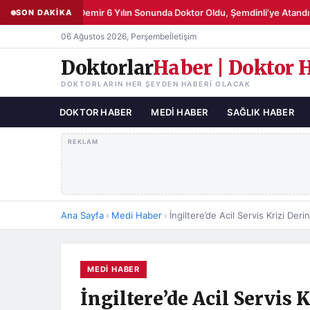
Şemsettin Demir 6 Yılın Sonunda Doktor Oldu, Şemdinli’ye Atandı
SON DAKİKA
●
06 Ağustos 2026, Perşembe
İletişim
Doktorlar
Haber | Doktor 
DOKTORLARIN HER ŞEYDEN HABERI OLACAK
DOKTOR HABER
MEDI HABER
SAĞLIK HABER
REKLAM
Ana Sayfa
›
Medi Haber
›
MEDI HABER
İngiltere’de Acil Servis 