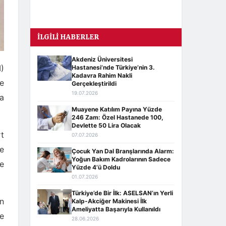
İLGILI HABERLER
Akdeniz Üniversitesi
M)
Hastanesi’nde Türkiye’nin 3.
Kadavra Rahim Nakli
le
Gerçekleştirildi
19.07.2026
a
Muayene Katılım Payına Yüzde
246 Zam: Özel Hastanede 100,
Devlette 50 Lira Olacak
rt
07.07.2026
e
Çocuk Yan Dal Branşlarında Alarm:
Yoğun Bakım Kadrolarının Sadece
de
Yüzde 4’ü Doldu
01.07.2026
Türkiye’de Bir İlk: ASELSAN’ın Yerli
in
Kalp-Akciğer Makinesi İlk
Ameliyatta Başarıyla Kullanıldı
e
28.06.2026