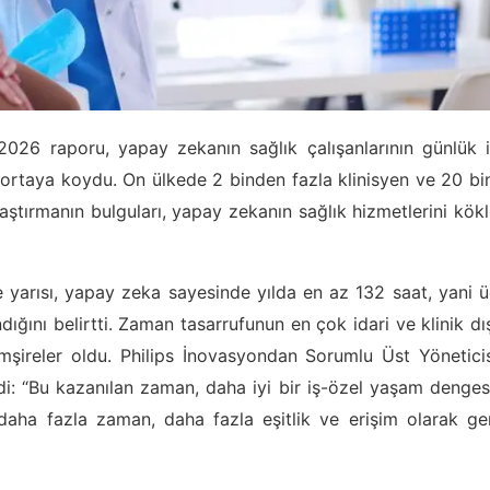
 2026 raporu, yapay zekanın sağlık çalışanlarının günlük 
 ortaya koydu. On ülkede 2 binden fazla klinisyen ve 20 bi
raştırmanın bulguları, yapay zekanın sağlık hizmetlerini kök
e yarısı, yapay zeka sayesinde yılda en az 132 saat, yani 
ğını belirtti. Zaman tasarrufunun en çok idari ve klinik dı
hemşireler oldu. Philips İnovasyondan Sorumlu Üst Yönetici
i: “Bu kazanılan zaman, daha iyi bir iş-özel yaşam denges
daha fazla zaman, daha fazla eşitlik ve erişim olarak ge