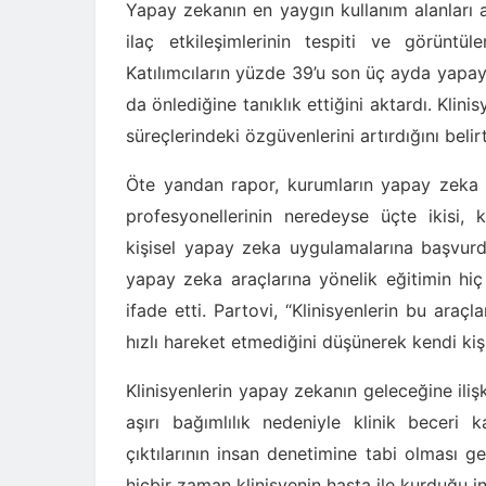
Yapay zekanın en yaygın kullanım alanları ar
ilaç etkileşimlerinin tespiti ve görüntül
Katılımcıların yüzde 39’u son üç ayda yapay 
da önlediğine tanıklık ettiğini aktardı. Klin
süreçlerindeki özgüvenlerini artırdığını belirt
Öte yandan rapor, kurumların yapay zeka t
profesyonellerinin neredeyse üçte ikisi, k
kişisel yapay zeka uygulamalarına başvurdu
yapay zeka araçlarına yönelik eğitimin hiç
ifade etti. Partovi, “Klinisyenlerin bu araç
hızlı hareket etmediğini düşünerek kendi kişis
Klinisyenlerin yapay zekanın geleceğine ilişk
aşırı bağımlılık nedeniyle klinik becer
çıktılarının insan denetimine tabi olması g
hiçbir zaman klinisyenin hasta ile kurduğu ins