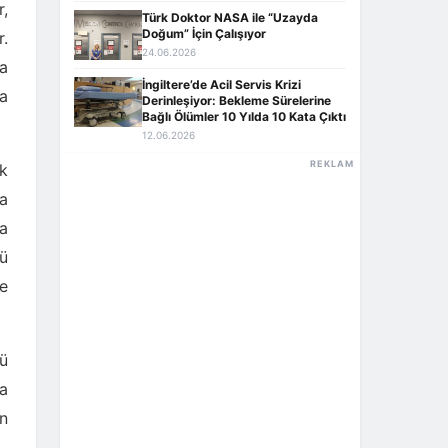
r,
Türk Doktor NASA ile “Uzayda
Doğum” İçin Çalışıyor
.
24.06.2026
ya
İngiltere’de Acil Servis Krizi
ma
Derinleşiyor: Bekleme Sürelerine
Bağlı Ölümler 10 Yılda 10 Kata Çıktı
12.06.2026
REKLAM
k
da
da
nü
ce
’ü
a
ın