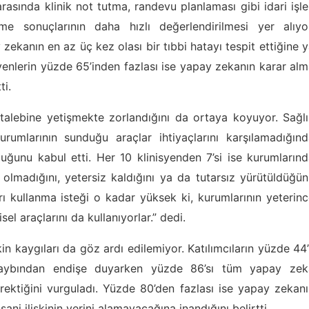
asında klinik not tutma, randevu planlaması gibi idari işle
eme sonuçlarının daha hızlı değerlendirilmesi yer alıyor
zekanın en az üç kez olası bir tıbbi hatayı tespit ettiğine 
isyenlerin yüzde 65’inden fazlası ise yapay zekanın karar al
ti.
alebine yetişmekte zorlandığını da ortaya koyuyor. Sağlı
urumlarının sunduğu araçlar ihtiyaçlarını karşılamadığın
ğunu kabul etti. Her 10 klinisyenden 7’si ise kurumların
 olmadığını, yetersiz kaldığını ya da tutarsız yürütüldüğü
ları kullanma isteği o kadar yüksek ki, kurumlarının yeterin
el araçlarını da kullanıyorlar.” dedi.
in kaygıları da göz ardı edilemiyor. Katılımcıların yüzde 44
i kaybından endişe duyarken yüzde 86’sı tüm yapay zek
erektiğini vurguladı. Yüzde 80’den fazlası ise yapay zekan
ani ilişkinin yerini alamayacağına inandığını belirtti.