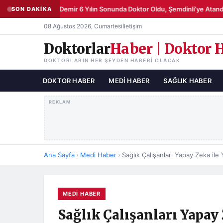
Şemsettin Demir 6 Yılın Sonunda Doktor Oldu, Şemdinli’ye Atandı
SON DAKİKA
●
08 Ağustos 2026, Cumartesi
İletişim
Doktorlar
Haber | Doktor 
DOKTORLARIN HER ŞEYDEN HABERI OLACAK
DOKTOR HABER
MEDI HABER
SAĞLIK HABER
REKLAM
Ana Sayfa
›
Medi Haber
›
MEDI HABER
Sağlık Çalışanları Yapay 