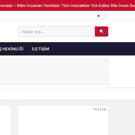
rada
Bilim İnsanları Yanıtladı: Tüm Hastalıklar Yok Edilse Bile İnsan So
●
Ş HEKIMLIĞI
İLETIŞIM
REKLAM