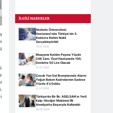
İLGILI HABERLER
Akdeniz Üniversitesi
iş
Hastanesi’nde Türkiye’nin 3.
Kadavra Rahim Nakli
ni
Gerçekleştirildi
19.07.2026
lü
Muayene Katılım Payına Yüzde
246 Zam: Özel Hastanede 100,
Devlette 50 Lira Olacak
üç
07.07.2026
şı
Çocuk Yan Dal Branşlarında Alarm:
Yoğun Bakım Kadrolarının Sadece
si
Yüzde 4’ü Doldu
i,
01.07.2026
ri
Türkiye’de Bir İlk: ASELSAN’ın Yerli
Kalp-Akciğer Makinesi İlk
Ameliyatta Başarıyla Kullanıldı
28.06.2026