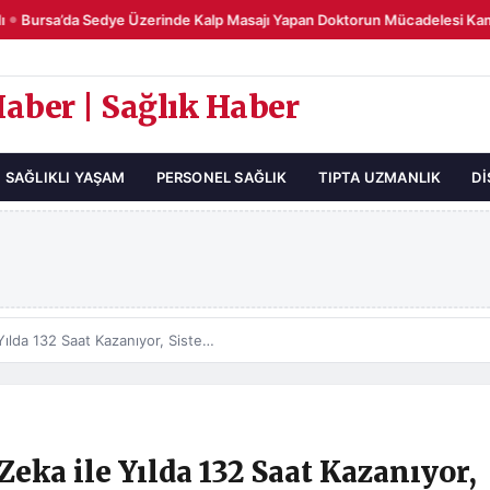
Bursa’da Sedye Üzerinde Kalp Masajı Yapan Doktorun Mücadelesi Kame
Haber | Sağlık Haber
SAĞLIKLI YAŞAM
PERSONEL SAĞLIK
TIPTA UZMANLIK
DI
Sağlık Çalışanları Yapay Zeka ile Yılda 132 Saat Kazanıyor, Sistemler Talebe Yetişemiyor
Zeka ile Yılda 132 Saat Kazanıyor,