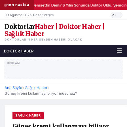
Şemsettin Demir 6 Yılın Sonunda Doktor Oldu, Şemdinli
SON DAKİKA
09 Ağustos 2026, Pazar
İletişim
Doktorlar
Haber | Doktor Haber |
Sağlık Haber
DOKTORLARIN HER ŞEYDEN HABERI OLACAK
☰
DOKTOR HABER
REKLAM
Ana Sayfa
›
Sağlık Haber
›
Güneş kremi kullanmayı biliyor musunuz?
SAĞLIK HABER
Güneş kremi kullanmayı biliyor