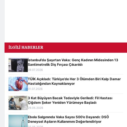
İLGILI HABERLER
İstanbul’da Şaşırtan Vaka: Genç Kadının Midesinden 13
Santimetrelik Diş Fırçası Çıkarıldı
09.07.2026
TÜİK Açıkladı: Türkiye’de Her 3 Ölümden Biri Kalp Damar
Hastalığından Kaynaklanıyor
01.07.2026
3 Kat Büyüyen Bacak Tedaviyle Geriledi: Fil Hastası
Çiğdem Şeker Yeniden Yürümeye Başladı
29.05.2026
Ebola Salgınında Vaka Sayısı 500’e Dayandı: DSÖ
Deneysel Aşıların Kullanımını Değerlendiriyor
22.05.2026