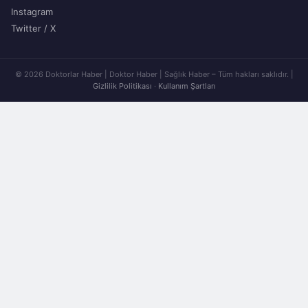
Instagram
Twitter / X
© 2026 Doktorlar Haber | Doktor Haber | Sağlık Haber – Tüm hakları saklıdır. |
Gizlilik Politikası
·
Kullanım Şartları