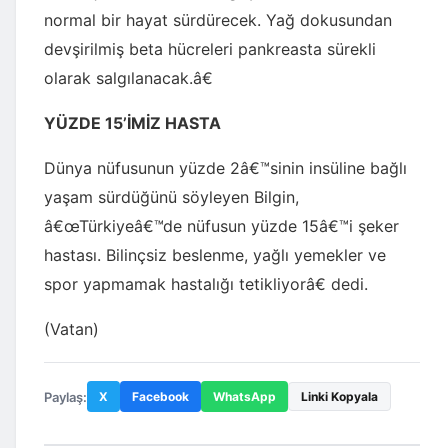
normal bir hayat sürdürecek. Yağ dokusundan
devşirilmiş beta hücreleri pankreasta sürekli
olarak salgılanacak.â€
YÜZDE 15’İMİZ HASTA
Dünya nüfusunun yüzde 2â€™sinin insüline bağlı
yaşam sürdüğünü söyleyen Bilgin,
â€œTürkiyeâ€™de nüfusun yüzde 15â€™i şeker
hastası. Bilinçsiz beslenme, yağlı yemekler ve
spor yapmamak hastalığı tetikliyorâ€ dedi.
(Vatan)
Paylaş:
X
Facebook
WhatsApp
Linki Kopyala