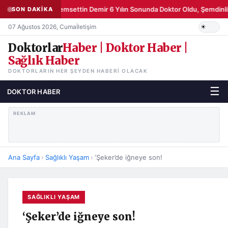
Şemsettin Demir 6 Yılın Sonunda Doktor Oldu, Şemdinli’
SON DAKİKA
07 Ağustos 2026, Cuma
İletişim
Doktorlar
Haber | Doktor Haber |
Sağlık Haber
DOKTORLARIN HER ŞEYDEN HABERI OLACAK
☰
DOKTOR HABER
REKLAM
Ana Sayfa
›
Sağlıklı Yaşam
›
‘Şeker’de iğneye son!
SAĞLIKLI YAŞAM
‘Şeker’de iğneye son!