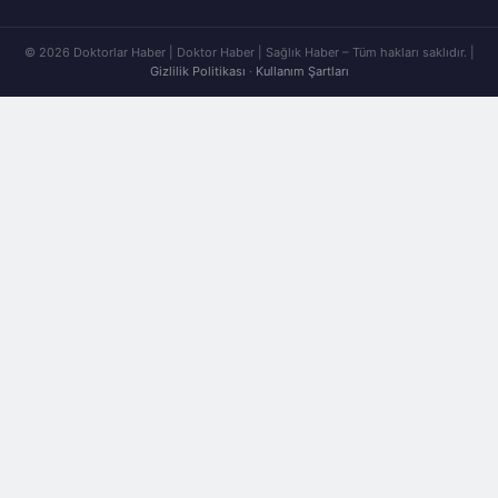
© 2026 Doktorlar Haber | Doktor Haber | Sağlık Haber – Tüm hakları saklıdır. |
Gizlilik Politikası
·
Kullanım Şartları