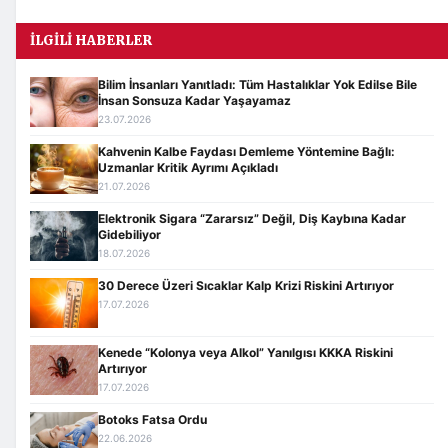
İLGILI HABERLER
Bilim İnsanları Yanıtladı: Tüm Hastalıklar Yok Edilse Bile
İnsan Sonsuza Kadar Yaşayamaz
23.07.2026
Kahvenin Kalbe Faydası Demleme Yöntemine Bağlı:
Uzmanlar Kritik Ayrımı Açıkladı
21.07.2026
Elektronik Sigara “Zararsız” Değil, Diş Kaybına Kadar
Gidebiliyor
18.07.2026
30 Derece Üzeri Sıcaklar Kalp Krizi Riskini Artırıyor
17.07.2026
Kenede “Kolonya veya Alkol” Yanılgısı KKKA Riskini
Artırıyor
17.07.2026
Botoks Fatsa Ordu
22.06.2026