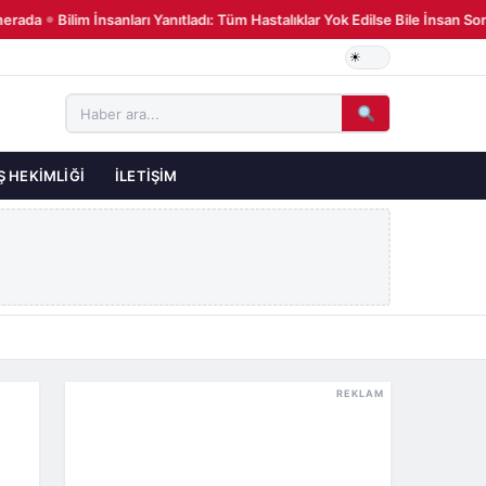
rada
Bilim İnsanları Yanıtladı: Tüm Hastalıklar Yok Edilse Bile İnsan So
●
Ş HEKIMLIĞI
İLETIŞIM
REKLAM