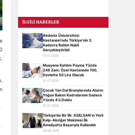
İLGILI HABERLER
Akdeniz Üniversitesi
e
Hastanesi’nde Türkiye’nin 3.
Kadavra Rahim Nakli
0
Gerçekleştirildi
19.07.2026
ç.
Muayene Katılım Payına Yüzde
246 Zam: Özel Hastanede 100,
Devlette 50 Lira Olacak
.
07.07.2026
ın
Çocuk Yan Dal Branşlarında Alarm:
Yoğun Bakım Kadrolarının Sadece
Yüzde 4’ü Doldu
01.07.2026
Türkiye’de Bir İlk: ASELSAN’ın Yerli
Kalp-Akciğer Makinesi İlk
Ameliyatta Başarıyla Kullanıldı
28.06.2026