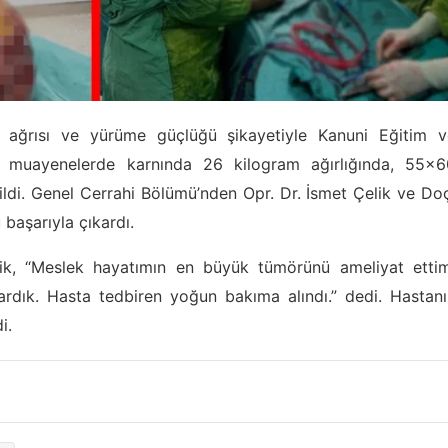
n ağrısı ve yürüme güçlüğü şikayetiyle Kanuni Eğitim v
n muayenelerde karnında 26 kilogram ağırlığında, 55×6
ildi. Genel Cerrahi Bölümü’nden Opr. Dr. İsmet Çelik ve Do
 başarıyla çıkardı.
ik, “Meslek hayatımın en büyük tümörünü ameliyat ettim
ardık. Hasta tedbiren yoğun bakıma alındı.” dedi. Hastan
i.