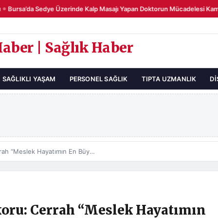
Bursa’da Sedye Üzerinde Kalp Masajı Yapan Doktorun Mücadelesi Kame
Haber | Sağlık Haber
SAĞLIKLI YAŞAM
PERSONEL SAĞLIK
TIPTA UZMANLIK
DI
Trabzon’da Ameliyat Rekoru: Cerrah “Meslek Hayatımın En Büyük Tümörünü Çıkardım” Dedi
koru: Cerrah “Meslek Hayatımın