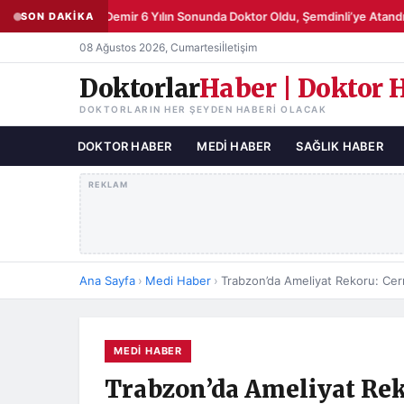
Şemsettin Demir 6 Yılın Sonunda Doktor Oldu, Şemdinli’ye Atandı
SON DAKİKA
●
08 Ağustos 2026, Cumartesi
İletişim
Doktorlar
Haber | Doktor 
DOKTORLARIN HER ŞEYDEN HABERI OLACAK
DOKTOR HABER
MEDI HABER
SAĞLIK HABER
REKLAM
Ana Sayfa
›
Medi Haber
›
MEDI HABER
Trabzon’da Ameliyat Re