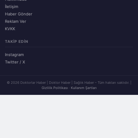
İletişim
Haber Gönder
Reklam Ver
KVKK
TAKIP EDIN
Instagram
Twitter / X
© 2026 Doktorlar Haber | Doktor Haber | Sağlık Haber – Tüm hakları saklıdır. |
Gizlilik Politikası
·
Kullanım Şartları