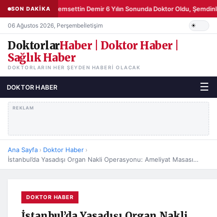
Şemsettin Demir 6 Yılın Sonunda Doktor Oldu, Şemdinli
SON DAKİKA
06 Ağustos 2026, Perşembe
İletişim
Doktorlar
Haber | Doktor Haber |
Sağlık Haber
DOKTORLARIN HER ŞEYDEN HABERI OLACAK
☰
DOKTOR HABER
REKLAM
Ana Sayfa
›
Doktor Haber
›
İstanbul’da Yasadışı Organ Nakli Operasyonu: Ameliyat Masasında Doktor Yerine Polis Bekliyordu
DOKTOR HABER
İstanbul’da Yasadışı Organ Nakli