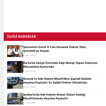
İLGILI HABERLER
Şemsettin Demir 6 Yılın Sonunda Doktor Oldu,
Şemdinli’ye Atandı
2 gün önce
Bursa’da Sedye Üzerinde Kalp Masajı Yapan Doktorun
Mücadelesi Kamerada
4 gün önce
Siverek’te Aile Hekimi Misafirlikte Şüpheli Şekilde
Hayatını Kaybetti: Ev Sahibi Doktor Gözaltında
19.07.2026
Şanlıurfa’da Aile Hekimi Ahmet Güneri Kaldığı
Misafirhanede Hayatını Kaybetti
17.07.2026