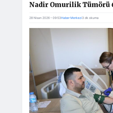
Nadir Omurilik Tümörü 6
28 Nisan 2026 – 09:53
Haber Merkezi
3 dk okuma