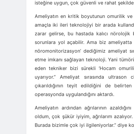
isteğine uygun, çok güvenli ve rahat şekilde
Ameliyatın en kritik boyutunun omurilik ve
amaçla iki ileri teknolojiyi bir arada kullan
zarar gelirse, bu hastada kalıcı nörolojik
sorunlara yol açabilir. Ama biz ameliyatta ö
nöromonitorizasyon’ dediğimiz ameliyat sıra
etme imkanı sağlayan teknoloji. Yani tümör
eden tekniker bizi sürekli ‘Hocam omuriliğ
uyarıyor.” Ameliyat sırasında ultrason
çıkarıldığının teyit edildiğini de belir
operasyonda uygulandığını aktardı.
Ameliyatın ardından ağrılarının azaldığın
oldum, çok şükür iyiyim, ağrılarım azalıyo
Burada bizimle çok iyi ilgileniyorlar.” diye k