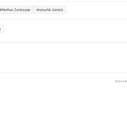
#Meftun Zerbizade
#omurilik tümörü
a
REKLA