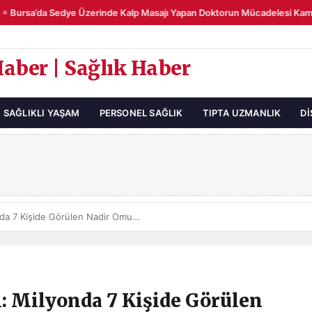
Bursa’da Sedye Üzerinde Kalp Masajı Yapan Doktorun Mücadelesi Kame
Haber | Sağlık Haber
SAĞLIKLI YAŞAM
PERSONEL SAĞLIK
TIPTA UZMANLIK
DI
İstanbul’dan Kars’a Geldi: Milyonda 7 Kişide Görülen Nadir Omurilik Tümörü 6 Saatte Temizlendi
i: Milyonda 7 Kişide Görülen