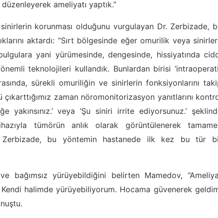
 düzenleyerek ameliyatı yaptık.”
 sinirlerin korunması olduğunu vurgulayan Dr. Zerbizade, 
dıklarını aktardı: “Sırt bölgesinde eğer omurilik veya sinirle
 bulgulara yani yürümesinde, dengesinde, hissiyatında cid
nemli teknolojileri kullandık. Bunlardan birisi ‘intraoperat
sında, sürekli omuriliğin ve sinirlerin fonksiyonlarını tak
ü çıkarttığımız zaman nöromonitorizasyon yanıtlarını kontr
e yakınsınız.’ veya ‘Şu siniri irrite ediyorsunuz.’ şeklin
 cihazıyla tümörün anlık olarak görüntülenerek tamame
ten Zerbizade, bu yöntemin hastanede ilk kez bu tür bi
ı ve bağımsız yürüyebildiğini belirten Mamedov, “Ameliya
r. Kendi halimde yürüyebiliyorum. Hocama güvenerek geldi
onuştu.