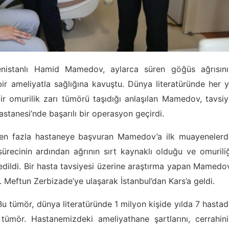
enistanlı Hamid Mamedov, aylarca süren göğüs ağrısını
bir ameliyatla sağlığına kavuştu. Dünya literatüründe her y
ir omurilik zarı tümörü taşıdığı anlaşılan Mamedov, tavsi
tanesi’nde başarılı bir operasyon geçirdi.
den fazla hastaneye başvuran Mamedov’a ilk muayenelerd
sürecinin ardından ağrının sırt kaynaklı olduğu ve omurili
edildi. Bir hasta tavsiyesi üzerine araştırma yapan Mamedo
 Meftun Zerbizade’ye ulaşarak İstanbul’dan Kars’a geldi.
Bu tümör, dünya literatüründe 1 milyon kişide yılda 7 hasta
 tümör. Hastanemizdeki ameliyathane şartlarını, cerrahin