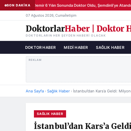
Şemsettin Demir 6 Yılın Sonunda Doktor Oldu, Şemdinli’ye Atandı
SON DAKİKA
●
07 Ağustos 2026, Cuma
İletişim
Doktorlar
Haber | Doktor 
DOKTORLARIN HER ŞEYDEN HABERI OLACAK
DOKTOR HABER
MEDI HABER
SAĞLIK HABER
REKLAM
Ana Sayfa
›
Sağlık Haber
›
SAĞLIK HABER
İstanbul’dan Kars’a Geld