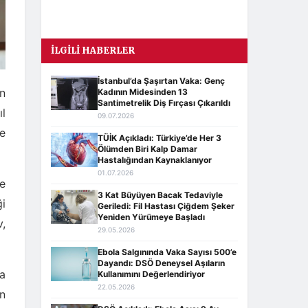
İLGILI HABERLER
İstanbul’da Şaşırtan Vaka: Genç
n
Kadının Midesinden 13
Santimetrelik Diş Fırçası Çıkarıldı
ıl
09.07.2026
ye
TÜİK Açıkladı: Türkiye’de Her 3
Ölümden Biri Kalp Damar
Hastalığından Kaynaklanıyor
01.07.2026
e
3 Kat Büyüyen Bacak Tedaviyle
ği
Geriledi: Fil Hastası Çiğdem Şeker
Yeniden Yürümeye Başladı
v,
29.05.2026
Ebola Salgınında Vaka Sayısı 500’e
Dayandı: DSÖ Deneysel Aşıların
da
Kullanımını Değerlendiriyor
22.05.2026
in