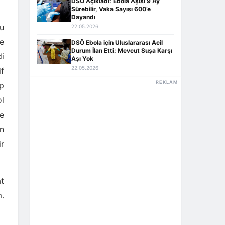
DSÖ Açıkladı: Ebola Aşısı 9 Ay
Sürebilir, Vaka Sayısı 600’e
Dayandı
bu
22.05.2026
re
DSÖ Ebola için Uluslararası Acil
Durum İlan Etti: Mevcut Suşa Karşı
di
Aşı Yok
22.05.2026
if
REKLAM
ip
ol
de
n
r
t
m.