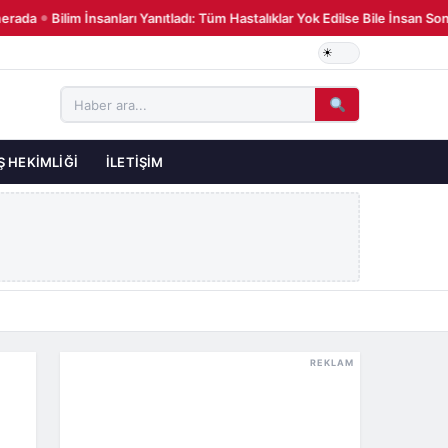
rada
Bilim İnsanları Yanıtladı: Tüm Hastalıklar Yok Edilse Bile İnsan So
●
Ş HEKIMLIĞI
İLETIŞIM
REKLAM