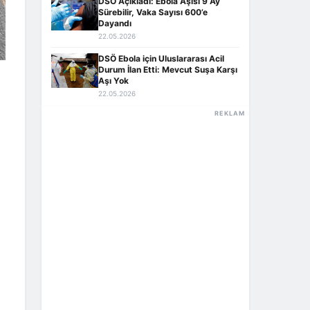
DSÖ Açıkladı: Ebola Aşısı 9 Ay
Sürebilir, Vaka Sayısı 600’e
Dayandı
22.05.2026
DSÖ Ebola için Uluslararası Acil
Durum İlan Etti: Mevcut Suşa Karşı
Aşı Yok
22.05.2026
REKLAM