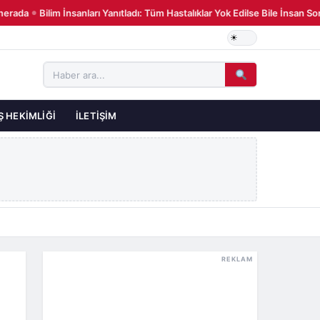
ada
Bilim İnsanları Yanıtladı: Tüm Hastalıklar Yok Edilse Bile İnsan So
●
Ş HEKIMLIĞI
İLETIŞIM
REKLAM