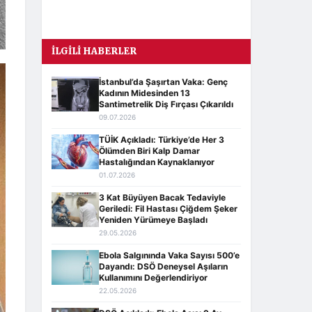
İLGILI HABERLER
İstanbul’da Şaşırtan Vaka: Genç
Kadının Midesinden 13
Santimetrelik Diş Fırçası Çıkarıldı
09.07.2026
TÜİK Açıkladı: Türkiye’de Her 3
Ölümden Biri Kalp Damar
Hastalığından Kaynaklanıyor
01.07.2026
3 Kat Büyüyen Bacak Tedaviyle
Geriledi: Fil Hastası Çiğdem Şeker
Yeniden Yürümeye Başladı
29.05.2026
Ebola Salgınında Vaka Sayısı 500’e
Dayandı: DSÖ Deneysel Aşıların
Kullanımını Değerlendiriyor
22.05.2026