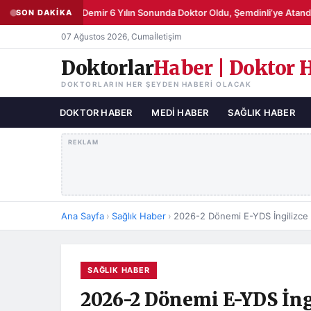
Şemsettin Demir 6 Yılın Sonunda Doktor Oldu, Şemdinli’ye Atandı
SON DAKİKA
●
07 Ağustos 2026, Cuma
İletişim
Doktorlar
Haber | Doktor 
DOKTORLARIN HER ŞEYDEN HABERI OLACAK
DOKTOR HABER
MEDI HABER
SAĞLIK HABER
REKLAM
Ana Sayfa
›
Sağlık Haber
›
2026-2 Dönemi E-YDS İngilizce S
SAĞLIK HABER
2026-2 Dönemi E-YDS İng