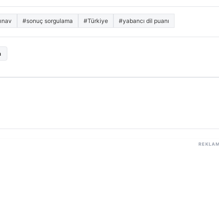
sınav
#sonuç sorgulama
#Türkiye
#yabancı dil puanı
a
REKLA