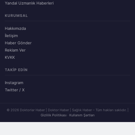
Yandal Uzmanlık Haberleri
KURUMSAL
Hakkımızda
İletişim
Haber Gönder
Reklam Ver
KVKK
TAKIP EDIN
Instagram
Twitter / X
© 2026 Doktorlar Haber | Doktor Haber | Sağlık Haber – Tüm hakları saklıdır. |
Gizlilik Politikası
·
Kullanım Şartları