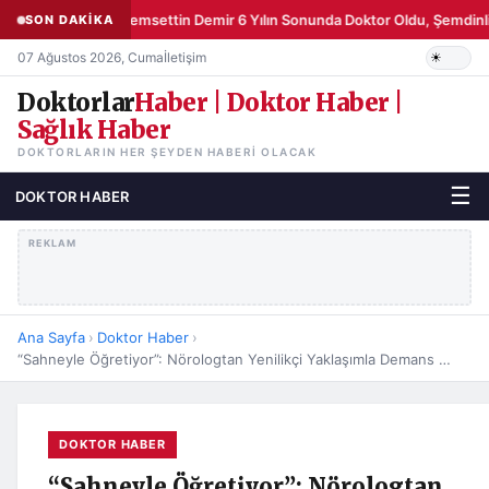
Şemsettin Demir 6 Yılın Sonunda Doktor Oldu, Şemdinli
SON DAKİKA
07 Ağustos 2026, Cuma
İletişim
Doktorlar
Haber | Doktor Haber |
Sağlık Haber
DOKTORLARIN HER ŞEYDEN HABERI OLACAK
☰
DOKTOR HABER
REKLAM
Ana Sayfa
›
Doktor Haber
›
“Sahneyle Öğretiyor”: Nörologtan Yenilikçi Yaklaşımla Demans Eğitimi
DOKTOR HABER
“Sahneyle Öğretiyor”: Nörologtan