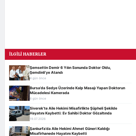
İLGILI HABERLER
Şemsettin Demir 6 Yılın Sonunda Doktor Oldu,
Şemdinli’ye Atandı
4 gün önce
Bursa’da Sedye Üzerinde Kalp Masajı Yapan Doktorun
Mücadelesi Kamerada
6 gün önce
Siverek’te Aile Hekimi Misafirlikte Şüpheli Şekilde
Hayatını Kaybetti: Ev Sahibi Doktor Gözaltında
19.07.2026
Şanlıurfa’da Aile Hekimi Ahmet Güneri Kaldığı
Misafirhanede Hayatını Kaybetti