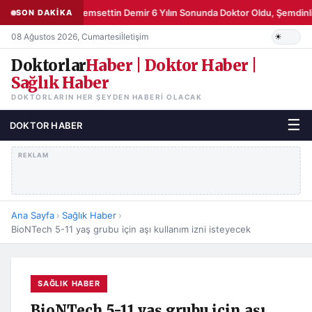
Şemsettin Demir 6 Yılın Sonunda Doktor Oldu, Şemdinli
SON DAKİKA
08 Ağustos 2026, Cumartesi
İletişim
Doktorlar
Haber | Doktor Haber |
Sağlık Haber
DOKTORLARIN HER ŞEYDEN HABERI OLACAK
☰
DOKTOR HABER
REKLAM
Ana Sayfa
›
Sağlık Haber
›
BioNTech 5-11 yaş grubu için aşı kullanım izni isteyecek
SAĞLIK HABER
BioNTech 5-11 yaş grubu için aşı