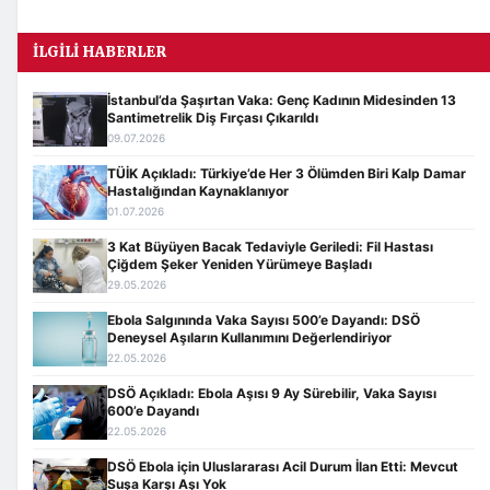
İLGILI HABERLER
İstanbul’da Şaşırtan Vaka: Genç Kadının Midesinden 13
Santimetrelik Diş Fırçası Çıkarıldı
09.07.2026
TÜİK Açıkladı: Türkiye’de Her 3 Ölümden Biri Kalp Damar
Hastalığından Kaynaklanıyor
01.07.2026
3 Kat Büyüyen Bacak Tedaviyle Geriledi: Fil Hastası
Çiğdem Şeker Yeniden Yürümeye Başladı
29.05.2026
Ebola Salgınında Vaka Sayısı 500’e Dayandı: DSÖ
Deneysel Aşıların Kullanımını Değerlendiriyor
22.05.2026
DSÖ Açıkladı: Ebola Aşısı 9 Ay Sürebilir, Vaka Sayısı
600’e Dayandı
22.05.2026
DSÖ Ebola için Uluslararası Acil Durum İlan Etti: Mevcut
Suşa Karşı Aşı Yok