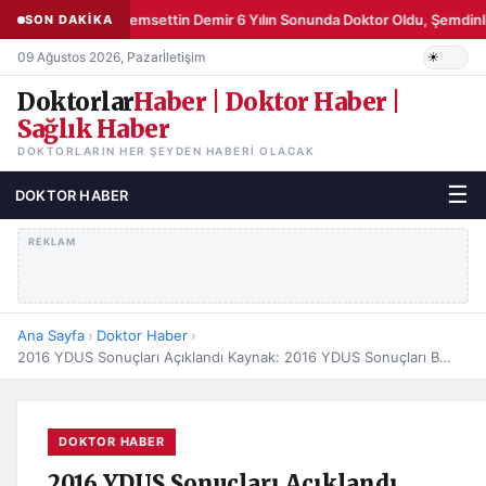
Şemsettin Demir 6 Yılın Sonunda Doktor Oldu, Şemdinli
SON DAKİKA
09 Ağustos 2026, Pazar
İletişim
Doktorlar
Haber | Doktor Haber |
Sağlık Haber
DOKTORLARIN HER ŞEYDEN HABERI OLACAK
☰
DOKTOR HABER
REKLAM
Ana Sayfa
›
Doktor Haber
›
2016 YDUS Sonuçları Açıklandı Kaynak: 2016 YDUS Sonuçları Belli Oldu
DOKTOR HABER
2016 YDUS Sonuçları Açıklandı