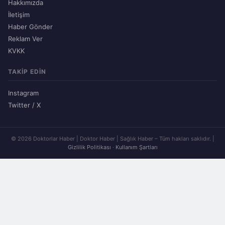
Hakkımızda
İletişim
Haber Gönder
Reklam Ver
KVKK
TAKIP EDIN
Instagram
Twitter / X
© 2026 Doktorlar Haber | Doktor Haber | Sağlık Haber – Tüm hakları saklıdır. |
Gizlilik Politikası
·
Kullanım Şartları