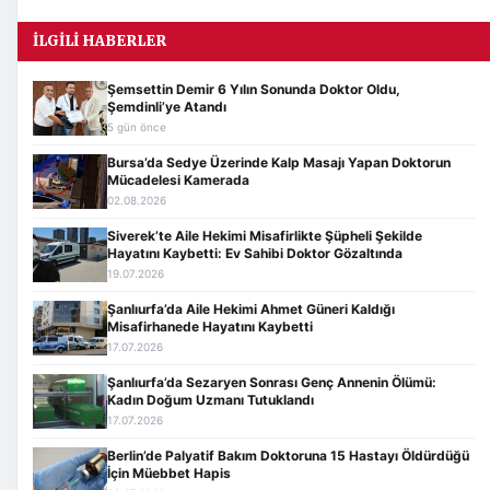
İLGILI HABERLER
Şemsettin Demir 6 Yılın Sonunda Doktor Oldu,
Şemdinli’ye Atandı
5 gün önce
Bursa’da Sedye Üzerinde Kalp Masajı Yapan Doktorun
Mücadelesi Kamerada
02.08.2026
Siverek’te Aile Hekimi Misafirlikte Şüpheli Şekilde
Hayatını Kaybetti: Ev Sahibi Doktor Gözaltında
19.07.2026
Şanlıurfa’da Aile Hekimi Ahmet Güneri Kaldığı
Misafirhanede Hayatını Kaybetti
17.07.2026
Şanlıurfa’da Sezaryen Sonrası Genç Annenin Ölümü:
Kadın Doğum Uzmanı Tutuklandı
17.07.2026
Berlin’de Palyatif Bakım Doktoruna 15 Hastayı Öldürdüğü
İçin Müebbet Hapis