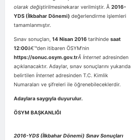
olarak değiştirilmesine
karar verilmiştir. Â
2016-
YDS (İlkbahar Dönemi)
değerlendirme işlemleri
tamamlanmıştır.
Sınav sonuçları,
14 Nisan 2016
tarihinde
saat
12:00
â€™den itibaren ÖSYM’nin
https://sonuc.osym.gov.tr
Â İnternet
adresinden
açıklanacaktır. Adaylar, sınav sonuçlarını yukarıda
belirtilen
İnternet
adresinden T.C. Kimlik
Numaraları ve şifreleri ile öğrenebileceklerdir.
Adaylara saygıyla duyurulur.
ÖSYM BAŞKANLIĞI
2016-YDS (İlkbahar Dönemi) Sınav Sonuçları