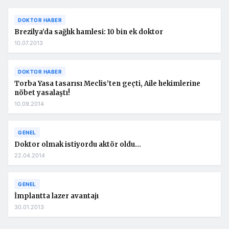
DOKTOR HABER
Brezilya’da sağlık hamlesi: 10 bin ek doktor
10.07.2013
DOKTOR HABER
Torba Yasa tasarısı Meclis’ten geçti, Aile hekimlerine
nöbet yasalaştı!
10.09.2014
GENEL
Doktor olmak istiyordu aktör oldu…
22.04.2014
GENEL
İmplantta lazer avantajı
30.01.2013