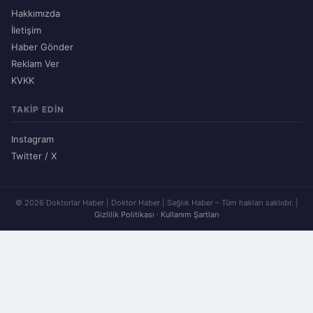
Hakkımızda
İletişim
Haber Gönder
Reklam Ver
KVKK
TAKIP EDIN
Instagram
Twitter / X
© 2026 Doktorlar Haber | Doktor Haber | Sağlık Haber – Tüm hakları saklıdır. |
Gizlilik Politikası
·
Kullanım Şartları