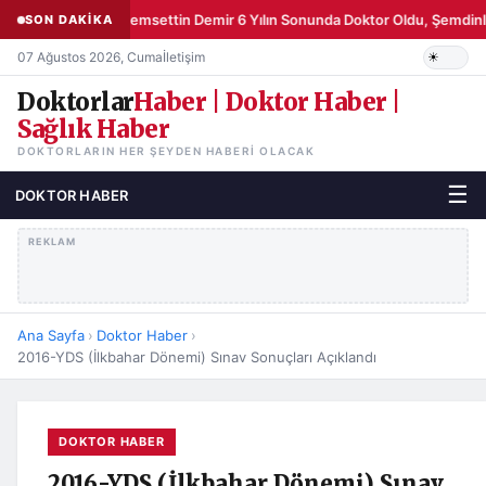
Şemsettin Demir 6 Yılın Sonunda Doktor Oldu, Şemdinli
SON DAKİKA
07 Ağustos 2026, Cuma
İletişim
Doktorlar
Haber | Doktor Haber |
Sağlık Haber
DOKTORLARIN HER ŞEYDEN HABERI OLACAK
☰
DOKTOR HABER
REKLAM
Ana Sayfa
›
Doktor Haber
›
2016-YDS (İlkbahar Dönemi) Sınav Sonuçları Açıklandı
DOKTOR HABER
2016-YDS (İlkbahar Dönemi) Sınav