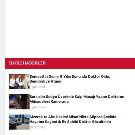
İLGILI HABERLER
Şemsettin Demir 6 Yılın Sonunda Doktor Oldu,
Şemdinli’ye Atandı
3 gün önce
Bursa’da Sedye Üzerinde Kalp Masajı Yapan Doktorun
Mücadelesi Kamerada
5 gün önce
Siverek’te Aile Hekimi Misafirlikte Şüpheli Şekilde
Hayatını Kaybetti: Ev Sahibi Doktor Gözaltında
19.07.2026