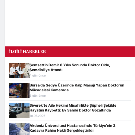
İLGILI HABERLER
Şemsettin Demir 6 Yılın Sonunda Doktor Oldu,
Şemdinli’ye Atandı
4 gün önce
Bursa’da Sedye Üzerinde Kalp Masajı Yapan Doktorun
Mücadelesi Kamerada
6 gün önce
Siverek’te Aile Hekimi Misafirlikte Şüpheli Şekilde
Hayatını Kaybetti: Ev Sahibi Doktor Gözaltında
19.07.2026
Akdeniz Üniversitesi Hastanesi’nde Türkiye’nin 3.
Kadavra Rahim Nakli Gerçekleştirildi