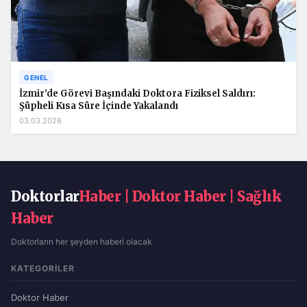
GENEL
İzmir’de Görevi Başındaki Doktora Fiziksel Saldırı:
Şüpheli Kısa Süre İçinde Yakalandı
03.03.2026
Doktorlar
Haber | Doktor Haber | Sağlık
Haber
Doktorların her şeyden haberi olacak
KATEGORILER
Doktor Haber