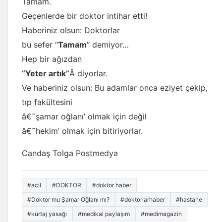
Tamam.
Geçenlerde bir doktor intihar etti!
Haberiniz olsun: Doktorlar
bu sefer “
Tamam
” demiyor…
Hep bir ağızdan
“Yeter artık”
Â diyorlar.
Ve haberiniz olsun: Bu adamlar onca eziyet çekip,
tıp fakültesini
â€˜şamar oğlanı’ olmak için değil
â€˜hekim’ olmak için bitiriyorlar.
Candaş Tolga Postmedya
#acil
#DOKTOR
#doktor haber
#Doktor mu Şamar Oğlanı mı?
#doktorlarhaber
#hastane
#kürtaj yasağı
#medikal paylaşım
#medimagazin