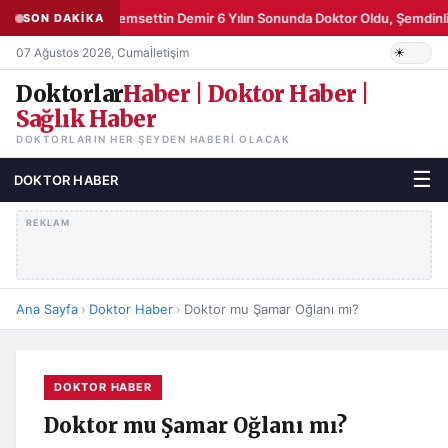
Şemsettin Demir 6 Yılın Sonunda Doktor Oldu, Şemdinli
SON DAKİKA
07 Ağustos 2026, Cuma
İletişim
Doktorlar
Haber | Doktor Haber |
Sağlık Haber
DOKTORLARIN HER ŞEYDEN HABERI OLACAK
☰
DOKTOR HABER
REKLAM
Ana Sayfa
›
Doktor Haber
›
Doktor mu Şamar Oğlanı mı?
DOKTOR HABER
Doktor mu Şamar Oğlanı mı?