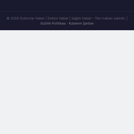
© 2026 Doktorlar Haber | Doktor Haber | Sağlık Haber – Tüm hakları saklıdır. |
Gizlilik Politikası
·
Kullanım Şartları