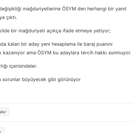
 değişikliği mağduriyetlerine ÖSYM den herhangi bir yanıt
a çıktı.
kilde bir mağduriyeti açıkça ifade etmeye yetiyor;
nda kalan bir aday yeni hesaplama ile baraj puanını
k kazanıyor ama ÖSYM bu adaylara tercih hakkı sunmuyor.
ğı içerisindeler.
sorunlar büyüyecek gibi görünüyor
ğdur
a