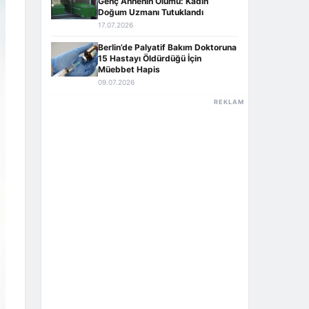
Genç Annenin Ölümü: Kadın
Doğum Uzmanı Tutuklandı
17.07.2026
Berlin’de Palyatif Bakım Doktoruna
15 Hastayı Öldürdüğü İçin
Müebbet Hapis
09.07.2026
REKLAM