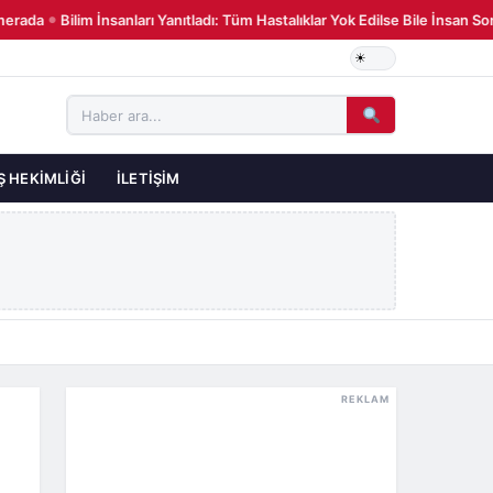
rada
Bilim İnsanları Yanıtladı: Tüm Hastalıklar Yok Edilse Bile İnsan So
●
Ş HEKIMLIĞI
İLETIŞIM
REKLAM