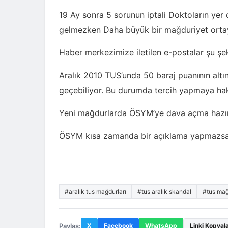
19 Ay sonra 5 sorunun iptali Doktoların yer
gelmezken Daha büyük bir mağduriyet ortay
Haber merkezimize iletilen e-postalar şu şe
Aralık 2010 TUS’unda 50 baraj puanının altı
geçebiliyor. Bu durumda tercih yapmaya ha
Yeni mağdurlarda ÖSYM’ye dava açma hazırlı
ÖSYM kısa zamanda bir açıklama yapmazsa 
#aralık tus mağdurları
#tus aralık skandal
#tus ma
Paylaş:
X
Facebook
WhatsApp
Linki Kopyal