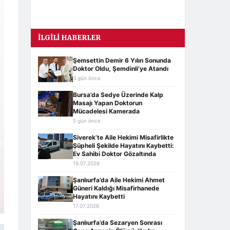
İLGILI HABERLER
Şemsettin Demir 6 Yılın Sonunda
Doktor Oldu, Şemdinli’ye Atandı
3 gün önce
Bursa’da Sedye Üzerinde Kalp
Masajı Yapan Doktorun
Mücadelesi Kamerada
5 gün önce
Siverek’te Aile Hekimi Misafirlikte
Şüpheli Şekilde Hayatını Kaybetti:
Ev Sahibi Doktor Gözaltında
19.07.2026
Şanlıurfa’da Aile Hekimi Ahmet
Güneri Kaldığı Misafirhanede
Hayatını Kaybetti
17.07.2026
Şanlıurfa’da Sezaryen Sonrası