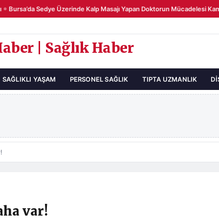
Bursa’da Sedye Üzerinde Kalp Masajı Yapan Doktorun Mücadelesi Kame
Haber | Sağlık Haber
SAĞLIKLI YAŞAM
PERSONEL SAĞLIK
TIPTA UZMANLIK
DI
!
aha var!