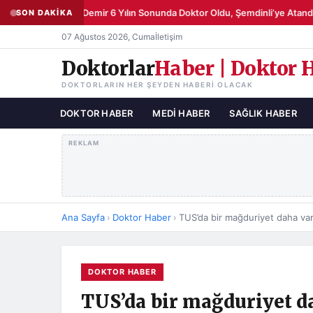
Şemsettin Demir 6 Yılın Sonunda Doktor Oldu, Şemdinli’ye Atandı
SON DAKİKA
●
07 Ağustos 2026, Cuma
İletişim
Doktorlar
Haber | Doktor 
DOKTORLARIN HER ŞEYDEN HABERI OLACAK
DOKTOR HABER
MEDI HABER
SAĞLIK HABER
REKLAM
Ana Sayfa
›
Doktor Haber
›
TUS’da bir mağduriyet daha var
DOKTOR HABER
TUS’da bir mağduriyet d