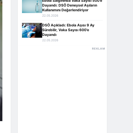
Ebola Salgınında Vaka Sayısı 500’e
Dayandı: DSÖ Deneysel Aşıların
Kullanımını Değerlendiriyor
22.05.2026
DSÖ Açıkladı: Ebola Aşısı 9 Ay
Sürebilir, Vaka Sayısı 600’e
Dayandı
22.05.2026
REKLAM