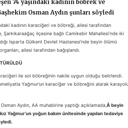
eşen 74 yaşındaki kadının böbrek ve
i.Başhekim Osman Aydın şunları söyledi
aki kadının karaciğeri ve böbreği, ailesi tarafından
e, Şarkikaraağaç ilçesine bağlı Camikebir Mahallesi’nde iki
dığı Isparta Gülkent Devlet Hastanesi’nde beyin ölümü
ganları, ailesi tarafından bağışlandı.
ÖTÜRÜLDÜ
ciğeri ile sol böbreğinin nakile uygun olduğu belirlendi.
ı ameliyatla Yağmur’un karaciğer ve böbreğini alarak karayol
i Osman Aydın, AA muhabirine yaptığı açıklamada,
Â beyin
ülkız Yağmur’un yoğun bakım ünitesinde yapılan tedaviye
yledi.