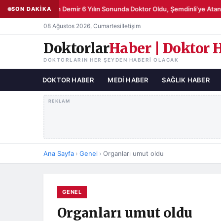
Şemsettin Demir 6 Yılın Sonunda Doktor Oldu, Şemdinli’ye Atandı
SON DAKİKA
08 Ağustos 2026, Cumartesi
İletişim
Doktorlar
Haber | Doktor 
DOKTORLARIN HER ŞEYDEN HABERI OLACAK
DOKTOR HABER
MEDI HABER
SAĞLIK HABER
REKLAM
Ana Sayfa
›
Genel
›
Organları umut oldu
GENEL
Organları umut oldu