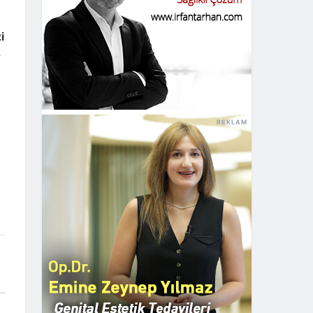
i
r
REKLAM