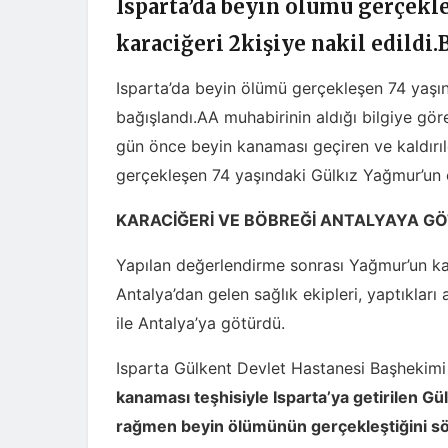
Isparta’da beyin ölümü gerçekl
karaciğeri 2kişiye nakil edild
Isparta’da beyin ölümü gerçekleşen 74 yaşınd
bağışlandı.AA muhabirinin aldığı bilgiye gör
gün önce beyin kanaması geçiren ve kaldırıl
gerçekleşen 74 yaşındaki Gülkız Yağmur’un or
KARACİĞERİ VE BÖBREĞİ ANTALYAYA G
Yapılan değerlendirme sonrası Yağmur’un kara
Antalya’dan gelen sağlık ekipleri, yaptıklar
ile Antalya’ya götürdü.
Isparta Gülkent Devlet Hastanesi Başhekim
kanaması teşhisiyle Isparta’ya getirilen G
rağmen beyin ölümünün gerçekleştiğini sö