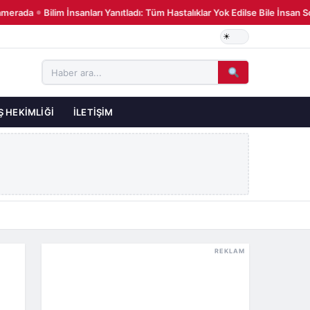
rada
Bilim İnsanları Yanıtladı: Tüm Hastalıklar Yok Edilse Bile İnsan S
●
Ş HEKIMLIĞI
İLETIŞIM
REKLAM