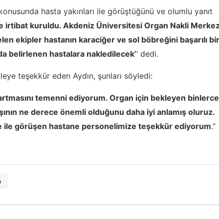
konusunda hasta yakınları ile görüştüğünü ve olumlu yanıt
 irtibat kuruldu. Akdeniz Üniversitesi Organ Nakli Merkez
en ekipler hastanın karaciğer ve sol böbreğini başarılı bi
da belirlenen hastalara nakledilecek’
‘ dedi.
ileye teşekkür eden Aydın, şunları söyledi:
artmasını temenni ediyorum. Organ için bekleyen binlerce
ının ne derece önemli olduğunu daha iyi anlamış oluruz.
ile ile görüşen hastane personelimize teşekkür ediyorum
.”
a