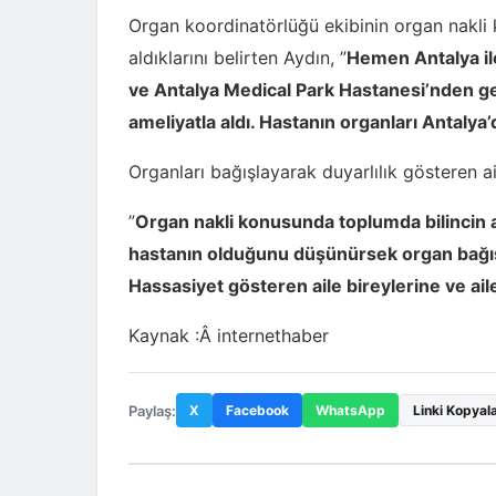
Organ koordinatörlüğü ekibinin organ nakli 
aldıklarını belirten Aydın, ”
Hemen Antalya ile
ve Antalya Medical Park Hastanesi’nden gel
ameliyatla aldı. Hastanın organları Antalya’
Organları bağışlayarak duyarlılık gösteren a
”
Organ nakli konusunda toplumda bilincin 
hastanın olduğunu düşünürsek organ bağış
Hassasiyet gösteren aile bireylerine ve a
Kaynak :Â
i
nternethaber
Paylaş:
X
Facebook
WhatsApp
Linki Kopyal