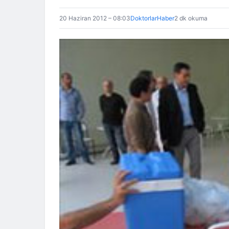
20 Haziran 2012 – 08:03
DoktorlarHaber
2 dk okuma