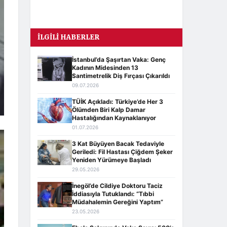
İLGILI HABERLER
İstanbul’da Şaşırtan Vaka: Genç
Kadının Midesinden 13
Santimetrelik Diş Fırçası Çıkarıldı
09.07.2026
TÜİK Açıkladı: Türkiye’de Her 3
Ölümden Biri Kalp Damar
Hastalığından Kaynaklanıyor
01.07.2026
3 Kat Büyüyen Bacak Tedaviyle
Geriledi: Fil Hastası Çiğdem Şeker
Yeniden Yürümeye Başladı
29.05.2026
İnegöl’de Cildiye Doktoru Taciz
İddiasıyla Tutuklandı: “Tıbbi
Müdahalemin Gereğini Yaptım”
23.05.2026