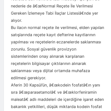
nedenle de â€œNormal Reçete İle Verilmesi
Gereken İzlemeye Tabi İlaçlar Listesiâ€nde yer
alıyor.
Bu ilacın normal reçete ile verilmesi, elden yapılan
satışlarında reçete kayıt defterine kayıtlarının
yapılması ve reçetelerin eczanelerde saklanması
zorunlu. Sosyal güvenlik provizyon
sistemlerinden onay alınarak karşılanan
reçetelerin bilgisayar çıktılarının alınarak
saklanması veya dijital ortamda muhafaza
edilmesi gerekiyor.
Aferin 30 Kapsül’ün, â€œkodein fosfatâ€ın yanı
sıra â€œparasetamolâ€ ve â€œklorfeniramin
maleatâ€ adlı maddeleri de içerdiğine işaret eden
bakanlık yetkilileri, düşük miktarda kodein fosfat