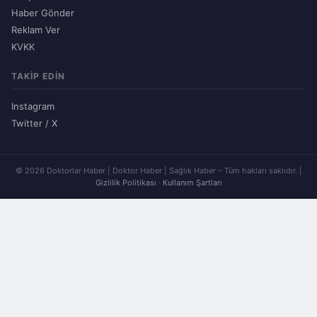
Haber Gönder
Reklam Ver
KVKK
TAKIP EDIN
Instagram
Twitter / X
© 2026 Doktorlar Haber | Doktor Haber | Sağlık Haber – Tüm hakları saklıdır. |
Gizlilik Politikası
·
Kullanım Şartları