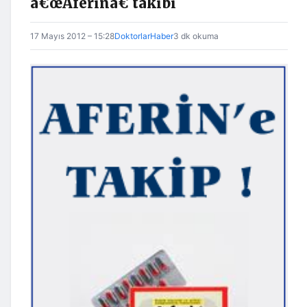
â€œAferinâ€ takibi
17 Mayıs 2012 – 15:28
DoktorlarHaber
3 dk okuma