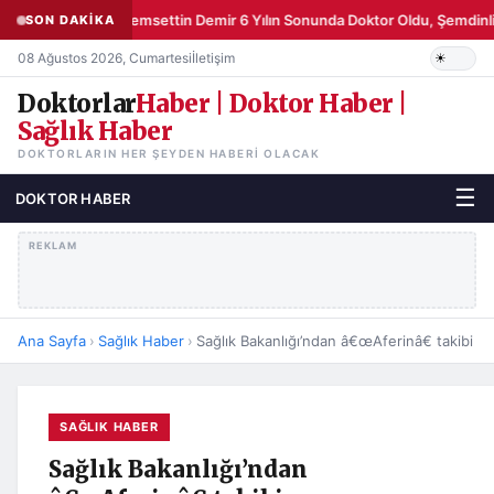
Şemsettin Demir 6 Yılın Sonunda Doktor Oldu, Şemdinli’
SON DAKİKA
08 Ağustos 2026, Cumartesi
İletişim
Doktorlar
Haber | Doktor Haber |
Sağlık Haber
DOKTORLARIN HER ŞEYDEN HABERI OLACAK
☰
DOKTOR HABER
REKLAM
Ana Sayfa
›
Sağlık Haber
›
Sağlık Bakanlığı’ndan â€œAferinâ€ takibi
SAĞLIK HABER
Sağlık Bakanlığı’ndan