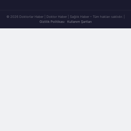
© 2026 Doktorlar Haber | Doktor Haber | Sağlık Haber – Tüm hakları saklıdır. |
Gizlilik Politikası
·
Kullanım Şartları