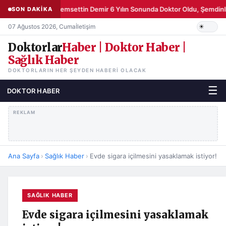
Şemsettin Demir 6 Yılın Sonunda Doktor Oldu, Şemdinli
SON DAKİKA
07 Ağustos 2026, Cuma
İletişim
Doktorlar
Haber | Doktor Haber |
Sağlık Haber
DOKTORLARIN HER ŞEYDEN HABERI OLACAK
☰
DOKTOR HABER
REKLAM
Ana Sayfa
›
Sağlık Haber
›
Evde sigara içilmesini yasaklamak istiyor!
SAĞLIK HABER
Evde sigara içilmesini yasaklamak