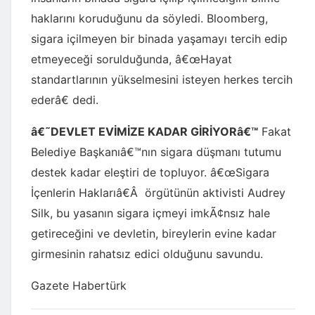
haklarını koruduğunu da söyledi. Bloomberg,
sigara içilmeyen bir binada yaşamayı tercih edip
etmeyeceği sorulduğunda, â€œHayat
standartlarının yükselmesini isteyen herkes tercih
ederâ€ dedi.
â€˜DEVLET EVİMİZE KADAR GİRİYORâ€™
Fakat
Belediye Başkanıâ€™nın sigara düşmanı tutumu
destek kadar eleştiri de topluyor. â€œSigara
İçenlerin Haklarıâ€Â örgütünün aktivisti Audrey
Silk, bu yasanın sigara içmeyi imkÃ¢nsız hale
getireceğini ve devletin, bireylerin evine kadar
girmesinin rahatsız edici olduğunu savundu.
Gazete Habertürk