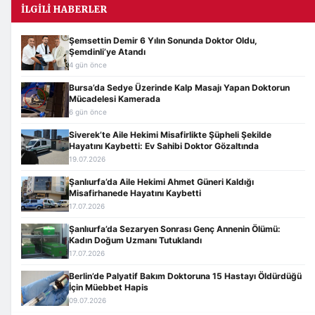
İLGILI HABERLER
Şemsettin Demir 6 Yılın Sonunda Doktor Oldu,
Şemdinli’ye Atandı
4 gün önce
Bursa’da Sedye Üzerinde Kalp Masajı Yapan Doktorun
Mücadelesi Kamerada
6 gün önce
Siverek’te Aile Hekimi Misafirlikte Şüpheli Şekilde
Hayatını Kaybetti: Ev Sahibi Doktor Gözaltında
19.07.2026
Şanlıurfa’da Aile Hekimi Ahmet Güneri Kaldığı
Misafirhanede Hayatını Kaybetti
17.07.2026
Şanlıurfa’da Sezaryen Sonrası Genç Annenin Ölümü:
Kadın Doğum Uzmanı Tutuklandı
17.07.2026
Berlin’de Palyatif Bakım Doktoruna 15 Hastayı Öldürdüğü
İçin Müebbet Hapis
09.07.2026