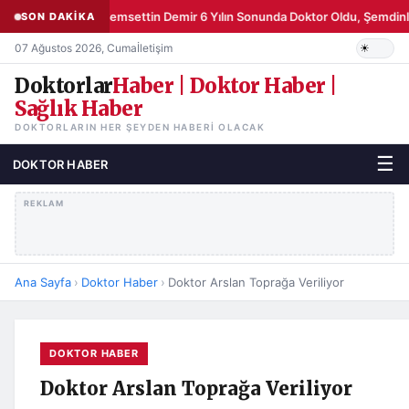
Şemsettin Demir 6 Yılın Sonunda Doktor Oldu, Şemdinli
SON DAKİKA
07 Ağustos 2026, Cuma
İletişim
Doktorlar
Haber | Doktor Haber |
Sağlık Haber
DOKTORLARIN HER ŞEYDEN HABERI OLACAK
☰
DOKTOR HABER
REKLAM
Ana Sayfa
›
Doktor Haber
›
Doktor Arslan Toprağa Veriliyor
DOKTOR HABER
Doktor Arslan Toprağa Veriliyor