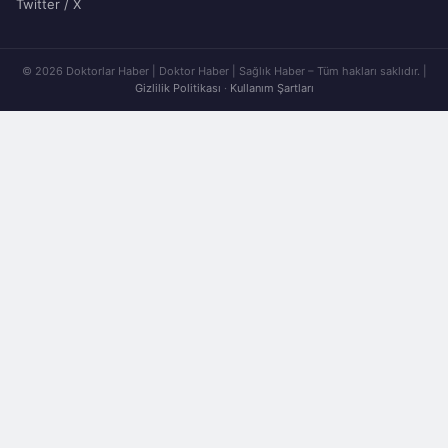
Twitter / X
© 2026 Doktorlar Haber | Doktor Haber | Sağlık Haber – Tüm hakları saklıdır. |
Gizlilik Politikası
·
Kullanım Şartları