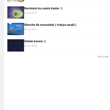
Nerdesin bu saate kadar :)
14.03.2013
Obezite ile mucadele ( trakya usulü )
19.02.2013
Günün karesi :)
04.02.2013
REKLAM