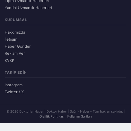
Tıpta Uzmanlık Haberleri
Yandal Uzmanlık Haberleri
KURUMSAL
Hakkımızda
İletişim
Haber Gönder
Reklam Ver
KVKK
TAKIP EDIN
Instagram
Twitter / X
© 2026 Doktorlar Haber | Doktor Haber | Sağlık Haber – Tüm hakları saklıdır. |
Gizlilik Politikası
·
Kullanım Şartları