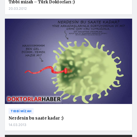
Tıbbi mizah – Türk Doktorları :)
20.03.2012
TIBBI MIZAH
Nerdesin bu saate kadar :)
14.03.2013