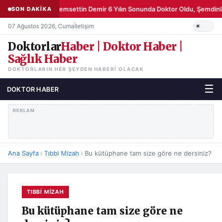
Şemsettin Demir 6 Yılın Sonunda Doktor Oldu, Şemdinli
SON DAKİKA
07 Ağustos 2026, Cuma
İletişim
Doktorlar
Haber | Doktor Haber |
Sağlık Haber
DOKTORLARIN HER ŞEYDEN HABERI OLACAK
☰
DOKTOR HABER
REKLAM
Ana Sayfa
›
Tıbbi Mizah
›
Bu kütüphane tam size göre ne dersiniz?
TIBBI MIZAH
Bu kütüphane tam size göre ne