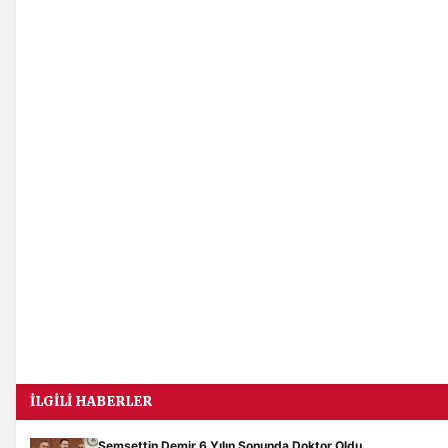
İLGILI HABERLER
Şemsettin Demir 6 Yılın Sonunda Doktor Oldu,