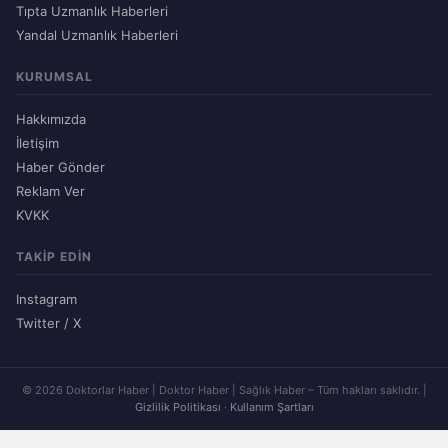
Tıpta Uzmanlık Haberleri
Yandal Uzmanlık Haberleri
KURUMSAL
Hakkımızda
İletişim
Haber Gönder
Reklam Ver
KVKK
TAKIP EDIN
Instagram
Twitter / X
© 2026 Doktorlar Haber | Doktor Haber | Sağlık Haber – Tüm hakları saklıdır. |
Gizlilik Politikası
·
Kullanım Şartları