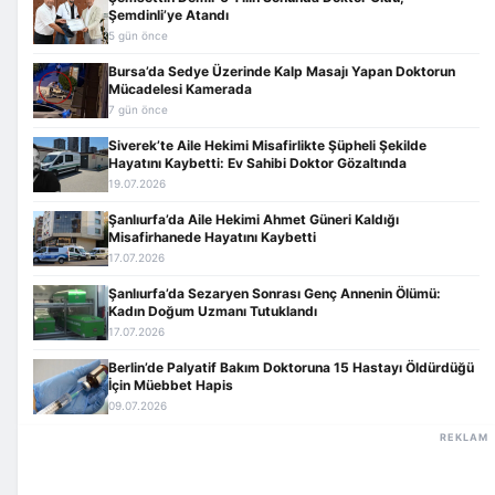
Şemdinli’ye Atandı
5 gün önce
Bursa’da Sedye Üzerinde Kalp Masajı Yapan Doktorun
Mücadelesi Kamerada
7 gün önce
Siverek’te Aile Hekimi Misafirlikte Şüpheli Şekilde
Hayatını Kaybetti: Ev Sahibi Doktor Gözaltında
19.07.2026
Şanlıurfa’da Aile Hekimi Ahmet Güneri Kaldığı
Misafirhanede Hayatını Kaybetti
17.07.2026
Şanlıurfa’da Sezaryen Sonrası Genç Annenin Ölümü:
Kadın Doğum Uzmanı Tutuklandı
17.07.2026
Berlin’de Palyatif Bakım Doktoruna 15 Hastayı Öldürdüğü
İçin Müebbet Hapis
09.07.2026
REKLAM