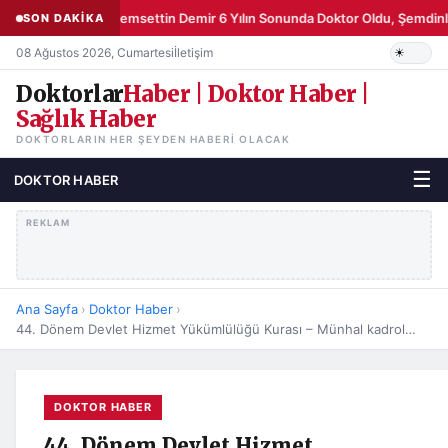
Şemsettin Demir 6 Yılın Sonunda Doktor Oldu, Şemdinli
SON DAKİKA
08 Ağustos 2026, Cumartesi
İletişim
Doktorlar
Haber | Doktor Haber |
Sağlık Haber
DOKTORLARIN HER ŞEYDEN HABERI OLACAK
☰
DOKTOR HABER
REKLAM
Ana Sayfa
›
Doktor Haber
›
44. Dönem Devlet Hizmet Yükümlülüğü Kurası – Münhal kadrolar
DOKTOR HABER
44. Dönem Devlet Hizmet