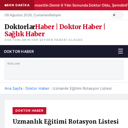
Şemsettin Demir 6 Yılın Sonunda Doktor Oldu, Şemdinli’
SON DAKİKA
08 Ağustos 2026, Cumartesi
İletişim
Doktorlar
Haber | Doktor Haber |
Sağlık Haber
DOKTORLARIN HER ŞEYDEN HABERI OLACAK
☰
DOKTOR HABER
REKLAM
Ana Sayfa
›
Doktor Haber
›
Uzmanlık Eğitimi Rotasyon Listesi
DOKTOR HABER
Uzmanlık Eğitimi Rotasyon Listesi