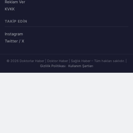
Reklam Ver
KVKK
TAKIP EDIN
Instagram
Twitter / X
© 2026 Doktorlar Haber | Doktor Haber | Sağlık Haber – Tüm hakları saklıdır. |
Gizlilik Politikası
·
Kullanım Şartları