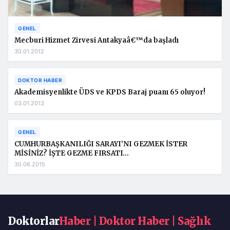
GENEL
Mecburi Hizmet Zirvesi Antakyaâ€™da başladı
30.01.2012
DOKTOR HABER
Akademisyenlikte ÜDS ve KPDS Baraj puanı 65 oluyor!
03.01.2013
GENEL
CUMHURBAŞKANILIĞI SARAYI’NI GEZMEK İSTER
MİSİNİZ? İŞTE GEZME FIRSATI…
30.06.2015
Doktorlar
Haber | Doktor Haber | Sağlık