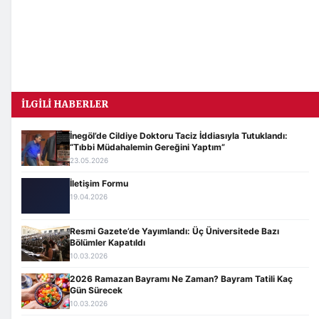
İLGILI HABERLER
İnegöl’de Cildiye Doktoru Taciz İddiasıyla Tutuklandı:
“Tıbbi Müdahalemin Gereğini Yaptım”
23.05.2026
İletişim Formu
19.04.2026
Resmi Gazete’de Yayımlandı: Üç Üniversitede Bazı
Bölümler Kapatıldı
10.03.2026
2026 Ramazan Bayramı Ne Zaman? Bayram Tatili Kaç
Gün Sürecek
10.03.2026