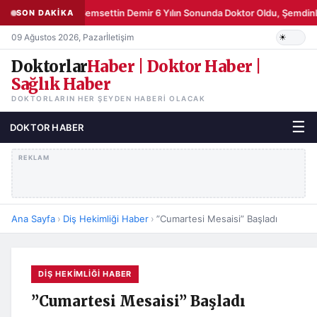
Şemsettin Demir 6 Yılın Sonunda Doktor Oldu, Şemdinli
SON DAKİKA
09 Ağustos 2026, Pazar
İletişim
Doktorlar
Haber | Doktor Haber |
Sağlık Haber
DOKTORLARIN HER ŞEYDEN HABERI OLACAK
☰
DOKTOR HABER
REKLAM
Ana Sayfa
›
Diş Hekimliği Haber
›
”Cumartesi Mesaisi” Başladı
DIŞ HEKIMLIĞI HABER
”Cumartesi Mesaisi” Başladı