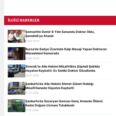
İLGILI HABERLER
Şemsettin Demir 6 Yılın Sonunda Doktor Oldu,
Şemdinli’ye Atandı
4 gün önce
Bursa’da Sedye Üzerinde Kalp Masajı Yapan Doktorun
Mücadelesi Kamerada
6 gün önce
Siverek’te Aile Hekimi Misafirlikte Şüpheli Şekilde
Hayatını Kaybetti: Ev Sahibi Doktor Gözaltında
19.07.2026
Şanlıurfa’da Aile Hekimi Ahmet Güneri Kaldığı
Misafirhanede Hayatını Kaybetti
17.07.2026
Şanlıurfa’da Sezaryen Sonrası Genç Annenin Ölümü:
Kadın Doğum Uzmanı Tutuklandı
17.07.2026