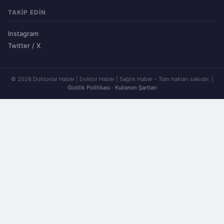
TAKIP EDIN
Instagram
Twitter / X
© 2026 Doktorlar Haber | Doktor Haber | Sağlık Haber – Tüm hakları saklıdır. |
Gizlilik Politikası
·
Kullanım Şartları