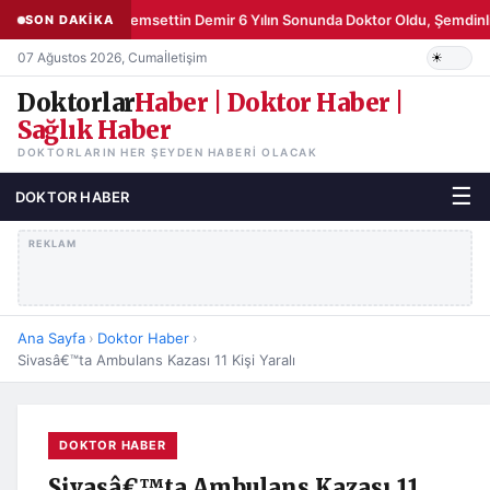
Şemsettin Demir 6 Yılın Sonunda Doktor Oldu, Şemdinli
SON DAKİKA
07 Ağustos 2026, Cuma
İletişim
Doktorlar
Haber | Doktor Haber |
Sağlık Haber
DOKTORLARIN HER ŞEYDEN HABERI OLACAK
☰
DOKTOR HABER
REKLAM
Ana Sayfa
›
Doktor Haber
›
Sivasâ€™ta Ambulans Kazası 11 Kişi Yaralı
DOKTOR HABER
Sivasâ€™ta Ambulans Kazası 11