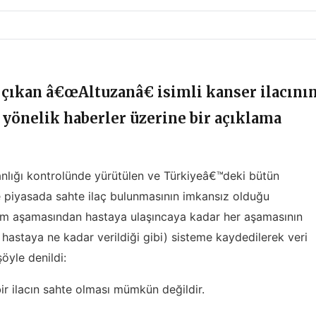
 çıkan â€œAltuzanâ€ isimli kanser ilacını
 yönelik haberler üzerine bir açıklama
nlığı kontrolünde yürütülen ve Türkiyeâ€™deki bütün
e piyasada sahte ilaç bulunmasının imkansız olduğu
etim aşamasından hastaya ulaşıncaya kadar her aşamasının
astaya ne kadar verildiği gibi) sisteme kaydedilerek veri
öyle denildi:
r ilacın sahte olması mümkün değildir.