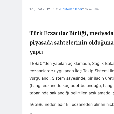
17 Şubat 2012 – 16:12
DoktorlarHaber
2 dk okuma
Türk Eczacılar Birliği, medyada
piyasada sahtelerinin olduğuna
yaptı
TEBâ€™den yapılan açıklamada, Sağlık Baka
eczanelerde uygulanan İlaç Takip Sistemi il
vurgulandı. Sistem sayesinde, bir ilacın ür
(hangi eczanede kaç adet bulunduğu, hangi h
tabanında saklandığı belirtilen açıklamada, ş
â€œBu nedenledir ki, eczaneden alınan hiçbi