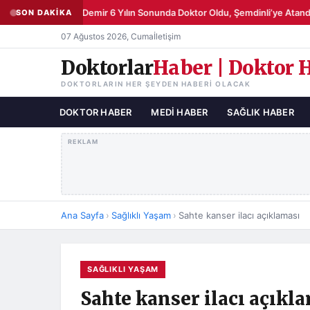
Şemsettin Demir 6 Yılın Sonunda Doktor Oldu, Şemdinli’ye Atandı
SON DAKİKA
●
07 Ağustos 2026, Cuma
İletişim
Doktorlar
Haber | Doktor 
DOKTORLARIN HER ŞEYDEN HABERI OLACAK
DOKTOR HABER
MEDI HABER
SAĞLIK HABER
REKLAM
Ana Sayfa
›
Sağlıklı Yaşam
›
Sahte kanser ilacı açıklaması
SAĞLIKLI YAŞAM
Sahte kanser ilacı açıkl