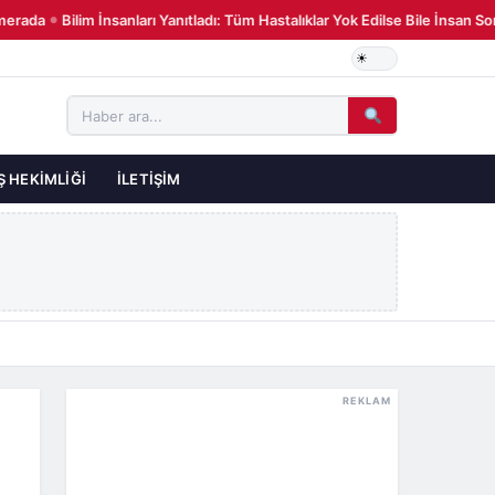
rada
Bilim İnsanları Yanıtladı: Tüm Hastalıklar Yok Edilse Bile İnsan S
●
Ş HEKIMLIĞI
İLETIŞIM
REKLAM