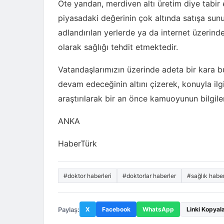
Öte yandan, merdiven altı üretim diye tabir e
piyasadaki değerinin çok altında satışa sun
adlandırılan yerlerde ya da internet üzerin
olarak sağlığı tehdit etmektedir.
Vatandaşlarımızın üzerinde adeta bir kara bu
devam edeceğinin altını çizerek, konuyla ilgi
araştırılarak bir an önce kamuoyunun bilgilen
ANKA
HaberTürk
#doktor haberleri
#doktorlar haberler
#sağlık haber
Paylaş:
X
Facebook
WhatsApp
Linki Kopyal