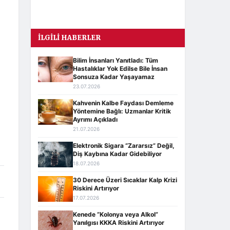
İLGILI HABERLER
Bilim İnsanları Yanıtladı: Tüm
Hastalıklar Yok Edilse Bile İnsan
Sonsuza Kadar Yaşayamaz
23.07.2026
Kahvenin Kalbe Faydası Demleme
Yöntemine Bağlı: Uzmanlar Kritik
Ayrımı Açıkladı
21.07.2026
Elektronik Sigara “Zararsız” Değil,
Diş Kaybına Kadar Gidebiliyor
18.07.2026
30 Derece Üzeri Sıcaklar Kalp Krizi
Riskini Artırıyor
17.07.2026
Kenede “Kolonya veya Alkol”
Yanılgısı KKKA Riskini Artırıyor