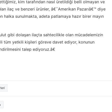
ttiğimiz, kim tarafından nasıl üretildiği belli olmayan ve
ulan ilaç ve benzeri ürünler, â€˜Amerikan Pazarıâ€™ diye
den halka sunulmakta, adeta patlamaya hazır birer mayın
lut gibi dolaşan ilaçta sahtecilikle olan mücadelemizin
li tüm yetkili kişileri göreve davet ediyor, konunun
dirilmesini talep ediyoruz.â€
leri
a