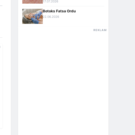
17.07.2026
Botoks Fatsa Ordu
22.06.2026
REKLAM
M