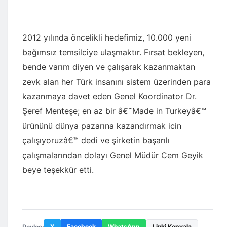
2012 yılında öncelikli hedefimiz, 10.000 yeni
bağımsız temsilciye ulaşmaktır. Fırsat bekleyen,
bende varım diyen ve çalışarak kazanmaktan
zevk alan her Türk insanını sistem üzerinden para
kazanmaya davet eden Genel Koordinator Dr.
Şeref Menteşe; en az bir â€˜Made in Turkeyâ€™
ürününü dünya pazarına kazandırmak icin
çalışıyoruzâ€™ dedi ve şirketin başarılı
çalışmalarından dolayı Genel Müdür Cem Geyik
beye teşekkür etti.
Paylaş:
X
Facebook
WhatsApp
Linki Kopyala