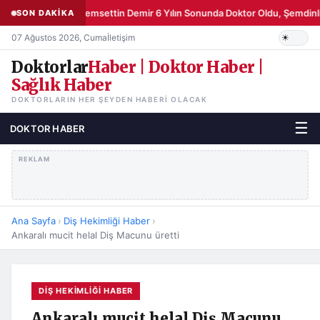
Şemsettin Demir 6 Yılın Sonunda Doktor Oldu, Şemdinli
SON DAKİKA
07 Ağustos 2026, Cuma
İletişim
Doktorlar
Haber | Doktor Haber |
Sağlık Haber
DOKTORLARIN HER ŞEYDEN HABERI OLACAK
☰
DOKTOR HABER
REKLAM
Ana Sayfa
›
Diş Hekimliği Haber
›
Ankaralı mucit helal Diş Macunu üretti
DIŞ HEKIMLIĞI HABER
Ankaralı mucit helal Diş Macunu