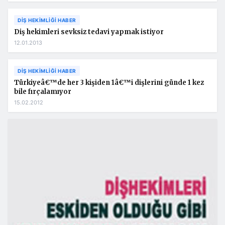
DIŞ HEKIMLIĞI HABER
Diş hekimleri sevksiz tedavi yapmak istiyor
12.01.2013
DIŞ HEKIMLIĞI HABER
Türkiyeâ€™de her 3 kişiden 1â€™i dişlerini günde 1 kez
bile fırçalamıyor
15.02.2012