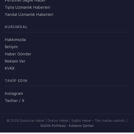
Personel Sağlık Haber
Tıpta Uzmanlık Haberleri
Yandal Uzmanlık Haberleri
KURUMSAL
Hakkımızda
İletişim
Haber Gönder
Reklam Ver
KVKK
TAKIP EDIN
Instagram
Twitter / X
© 2026 Doktorlar Haber | Doktor Haber | Sağlık Haber – Tüm hakları saklıdır. |
Gizlilik Politikası
·
Kullanım Şartları