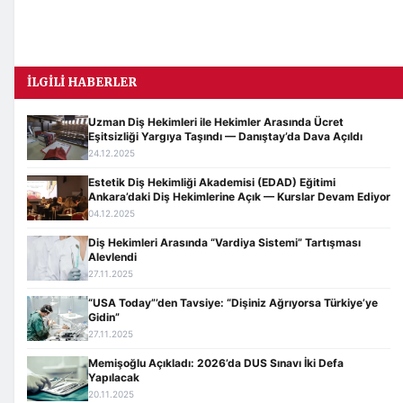
İLGILI HABERLER
Uzman Diş Hekimleri ile Hekimler Arasında Ücret
Eşitsizliği Yargıya Taşındı — Danıştay’da Dava Açıldı
24.12.2025
Estetik Diş Hekimliği Akademisi (EDAD) Eğitimi
Ankara’daki Diş Hekimlerine Açık — Kurslar Devam Ediyor
04.12.2025
Diş Hekimleri Arasında “Vardiya Sistemi” Tartışması
Alevlendi
27.11.2025
“USA Today”’den Tavsiye: “Dişiniz Ağrıyorsa Türkiye’ye
Gidin”
27.11.2025
Memişoğlu Açıkladı: 2026’da DUS Sınavı İki Defa
Yapılacak
20.11.2025