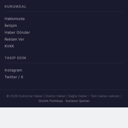
KURUMSAL
Hakkımızda
İletişim
Haber Gönder
Reklam Ver
KVKK
TAKIP EDIN
Instagram
Twitter / X
© 2026 Doktorlar Haber | Doktor Haber | Sağlık Haber – Tüm hakları saklıdır. |
Gizlilik Politikası
·
Kullanım Şartları