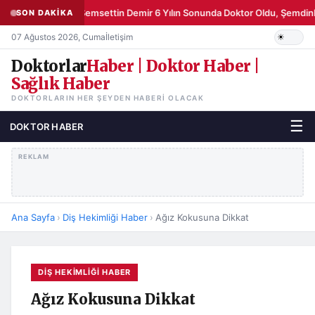
Şemsettin Demir 6 Yılın Sonunda Doktor Oldu, Şemdinli
SON DAKİKA
07 Ağustos 2026, Cuma
İletişim
Doktorlar
Haber | Doktor Haber |
Sağlık Haber
DOKTORLARIN HER ŞEYDEN HABERI OLACAK
☰
DOKTOR HABER
REKLAM
Ana Sayfa
›
Diş Hekimliği Haber
›
Ağız Kokusuna Dikkat
DIŞ HEKIMLIĞI HABER
Ağız Kokusuna Dikkat