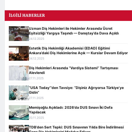
İLGILI HABERLER
Uzman Diş Hekimleri ile Hekimler Arasında Ücret
Eşitsizliği Yargıya Taşındı — Danıştay’da Dava Açıldı
24.12.2025
Estetik Diş Hekimliği Akademisi (EDAD) Eğitimi
Ankara’daki Diş Hekimlerine Açık — Kurslar Devam Ediyor
04.12.2025
Diş Hekimleri Arasında “Vardiya Sistemi” Tartışması
Alevlendi
27.11.2025
“USA Today”’den Tavsiye: “Dişiniz Ağrıyorsa Türkiye’ye
Gidin”
27.11.2025
Memişoğlu Açıkladı: 2026’da DUS Sınavı İki Defa
Yapılacak
20.11.2025
TDB’den Sert Tepki: DUS Sınavının Yılda Bire İndirilmesi
Genç Diş Hekimlerini Mağdur Ediyor