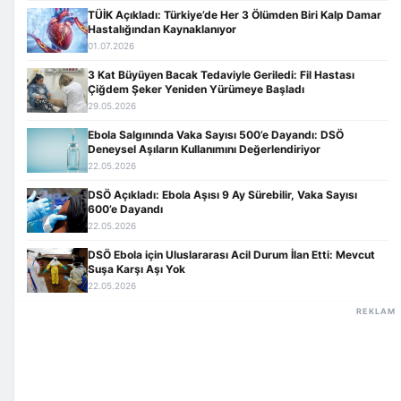
TÜİK Açıkladı: Türkiye’de Her 3 Ölümden Biri Kalp Damar
Hastalığından Kaynaklanıyor
01.07.2026
3 Kat Büyüyen Bacak Tedaviyle Geriledi: Fil Hastası
Çiğdem Şeker Yeniden Yürümeye Başladı
29.05.2026
Ebola Salgınında Vaka Sayısı 500’e Dayandı: DSÖ
Deneysel Aşıların Kullanımını Değerlendiriyor
22.05.2026
DSÖ Açıkladı: Ebola Aşısı 9 Ay Sürebilir, Vaka Sayısı
600’e Dayandı
22.05.2026
DSÖ Ebola için Uluslararası Acil Durum İlan Etti: Mevcut
Suşa Karşı Aşı Yok
22.05.2026
REKLAM