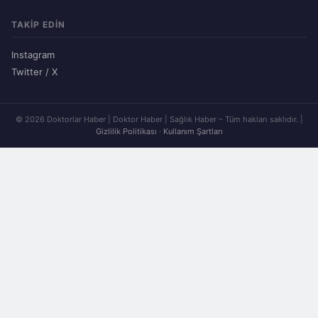
TAKIP EDIN
Instagram
Twitter / X
© 2026 Doktorlar Haber | Doktor Haber | Sağlık Haber – Tüm hakları saklıdır. |
Gizlilik Politikası
·
Kullanım Şartları