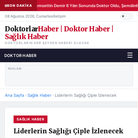
Şemsettin Demir 6 Yılın Sonunda Doktor Oldu, Şemdinli’
SON DAKİKA
08 Ağustos 2026, Cumartesi
İletişim
Doktorlar
Haber | Doktor Haber |
Sağlık Haber
DOKTORLARIN HER ŞEYDEN HABERI OLACAK
☰
DOKTOR HABER
REKLAM
Ana Sayfa
›
Sağlık Haber
›
Liderlerin Sağlığı Çiple İzlenecek
SAĞLIK HABER
Liderlerin Sağlığı Çiple İzlenecek