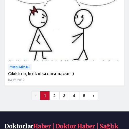
TIBBI MIZAH
Çıkıktır o, kırık olsa duramazsın :)
04.12.2012
‹
1
2
3
4
5
›
Doktorlar
Haber | Doktor Haber | Sağlık