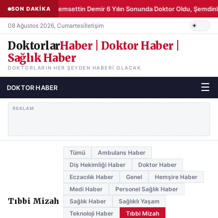
Şemsettin Demir 6 Yılın Sonunda Doktor Oldu, Şemdinli
SON DAKİKA
08 Ağustos 2026, Cumartesi
İletişim
Doktorlar
Haber | Doktor Haber |
Sağlık Haber
DOKTORLARIN HER ŞEYDEN HABERI OLACAK
☰
DOKTOR HABER
REKLAM
Tümü
Ambulans Haber
Diş Hekimliği Haber
Doktor Haber
Eczacılık Haber
Genel
Hemşire Haber
Medi Haber
Personel Sağlık Haber
Tıbbi Mizah
Sağlık Haber
Sağlıklı Yaşam
Teknoloji Haber
Tıbbi Mizah