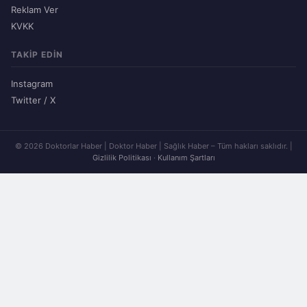
Reklam Ver
KVKK
TAKIP EDIN
Instagram
Twitter / X
© 2026 Doktorlar Haber | Doktor Haber | Sağlık Haber – Tüm hakları saklıdır. |
Gizlilik Politikası
·
Kullanım Şartları