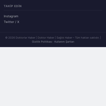
TAKIP EDIN
Instagram
Twitter / X
© 2026 Doktorlar Haber | Doktor Haber | Sağlık Haber – Tüm hakları saklıdır. |
Gizlilik Politikası
·
Kullanım Şartları