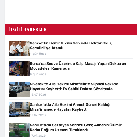
İLGILI HABERLER
Şemsettin Demir 6 Yılın Sonunda Doktor Oldu,
Şemdinli’ye Atandı
4 gün önce
Bursa’da Sedye Üzerinde Kalp Masajı Yapan Doktorun
Mücadelesi Kamerada
6 gün önce
Siverek’te Aile Hekimi Misafirlikte Şüpheli Şekilde
Hayatını Kaybetti: Ev Sahibi Doktor Gözaltında
19.07.2026
Şanlıurfa’da Aile Hekimi Ahmet Güneri Kaldığı
Misafirhanede Hayatını Kaybetti
17.07.2026
Şanlıurfa’da Sezaryen Sonrası Genç Annenin Ölümü:
Kadın Doğum Uzmanı Tutuklandı
17.07.2026