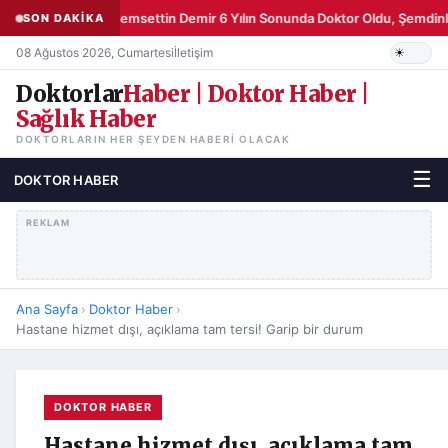
Şemsettin Demir 6 Yılın Sonunda Doktor Oldu, Şemdinli
SON DAKİKA
08 Ağustos 2026, Cumartesi
İletişim
Doktorlar
Haber | Doktor Haber |
Sağlık Haber
DOKTORLARIN HER ŞEYDEN HABERI OLACAK
☰
DOKTOR HABER
REKLAM
Ana Sayfa
›
Doktor Haber
›
Hastane hizmet dışı, açıklama tam tersi! Garip bir durum
DOKTOR HABER
Hastane hizmet dışı, açıklama tam