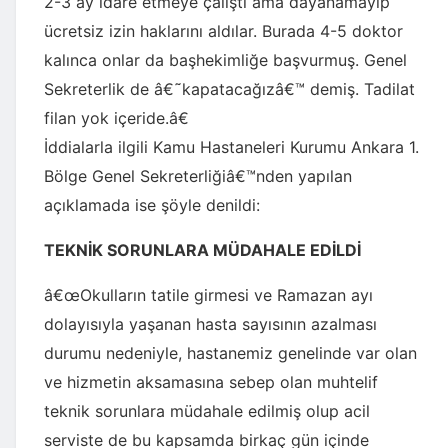
2-3 ay idare etmeye çalıştı ama dayanamayıp
ücretsiz izin haklarını aldılar. Burada 4-5 doktor
kalınca onlar da başhekimliğe başvurmuş. Genel
Sekreterlik de â€˜kapatacağızâ€™ demiş. Tadilat
filan yok içeride.â€
İddialarla ilgili Kamu Hastaneleri Kurumu Ankara 1.
Bölge Genel Sekreterliğiâ€™nden yapılan
açıklamada ise şöyle denildi:
TEKNİK SORUNLARA MÜDAHALE EDİLDİ
â€œOkulların tatile girmesi ve Ramazan ayı
dolayısıyla yaşanan hasta sayısının azalması
durumu nedeniyle, hastanemiz genelinde var olan
ve hizmetin aksamasına sebep olan muhtelif
teknik sorunlara müdahale edilmiş olup acil
serviste de bu kapsamda birkaç gün içinde