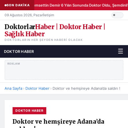
Şemsettin Demir 6 Yılın Sonunda Doktor Oldu, Şemdinli’
SON DAKİKA
09 Ağustos 2026, Pazar
İletişim
Doktorlar
Haber | Doktor Haber |
Sağlık Haber
DOKTORLARIN HER ŞEYDEN HABERI OLACAK
☰
DOKTOR HABER
REKLAM
Ana Sayfa
›
Doktor Haber
›
Doktor ve hemşireye Adana’da saldırı !
DOKTOR HABER
Doktor ve hemşireye Adana’da