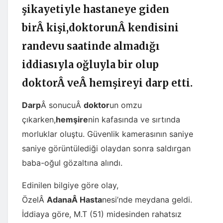
şikayetiyle hastaneye giden
birÂ kişi,doktorunÂ kendisini
randevu saatinde almadığı
iddiasıyla oğluyla bir olup
doktorÂ veÂ hemşireyi darp etti.
Darp
Â sonucuÂ
doktor
un omzu
çıkarken,
hemşire
nin kafasında ve sırtında
morluklar oluştu. Güvenlik kamerasının saniye
saniye görüntülediği olaydan sonra saldırgan
baba-oğul gözaltına alındı.
Edinilen bilgiye göre olay,
ÖzelÂ
AdanaÂ
Hasta
nesi’nde meydana geldi.
İddiaya göre, M.T (51) midesinden rahatsız