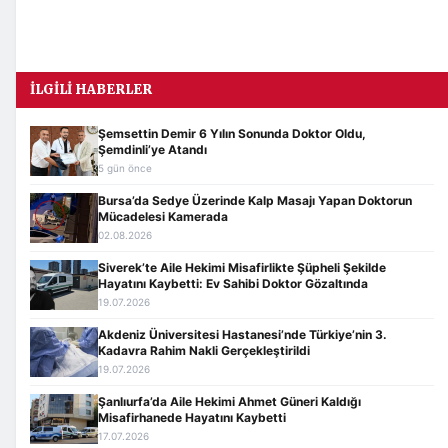
İLGILI HABERLER
Şemsettin Demir 6 Yılın Sonunda Doktor Oldu,
Şemdinli’ye Atandı
5 gün önce
Bursa’da Sedye Üzerinde Kalp Masajı Yapan Doktorun
Mücadelesi Kamerada
02.08.2026
Siverek’te Aile Hekimi Misafirlikte Şüpheli Şekilde
Hayatını Kaybetti: Ev Sahibi Doktor Gözaltında
19.07.2026
Akdeniz Üniversitesi Hastanesi’nde Türkiye’nin 3.
Kadavra Rahim Nakli Gerçekleştirildi
19.07.2026
Şanlıurfa’da Aile Hekimi Ahmet Güneri Kaldığı
Misafirhanede Hayatını Kaybetti
17.07.2026