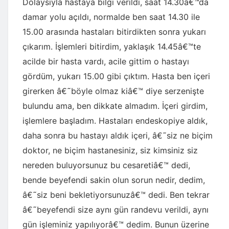
Dolaysıyla hastaya bilgi verildi, saat 14.30â€™da
damar yolu açıldı, normalde ben saat 14.30 ile
15.00 arasında hastaları bitirdikten sonra yukarı
çıkarım. İşlemleri bitirdim, yaklaşık 14.45â€™te
acilde bir hasta vardı, acile gittim o hastayı
gördüm, yukarı 15.00 gibi çıktım. Hasta ben içeri
girerken â€˜böyle olmaz kiâ€™ diye serzenişte
bulundu ama, ben dikkate almadım. İçeri girdim,
işlemlere başladım. Hastaları endeskopiye aldık,
daha sonra bu hastayı aldık içeri, â€˜siz ne biçim
doktor, ne biçim hastanesiniz, siz kimsiniz siz
nereden buluyorsunuz bu cesaretiâ€™ dedi,
bende beyefendi sakin olun sorun nedir, dedim,
â€˜siz beni bekletiyorsunuzâ€™ dedi. Ben tekrar
â€˜beyefendi size aynı gün randevu verildi, aynı
gün işleminiz yapılıyorâ€™ dedim. Bunun üzerine