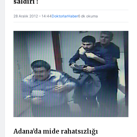
saldırı !
28 Aralık 2012 – 14:44
DoktorlarHaber
6 dk okuma
Adana’da mide rahatsızlığı