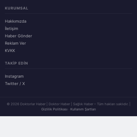
KURUMSAL
Hakkımızda
İletişim
Haber Gönder
Reklam Ver
KVKK
TAKIP EDIN
Instagram
Twitter / X
© 2026 Doktorlar Haber | Doktor Haber | Sağlık Haber – Tüm hakları saklıdır. |
Gizlilik Politikası
·
Kullanım Şartları