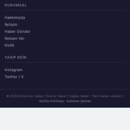
KURUMSAL
Hakkımızda
İletişim
Haber Gönder
Reklam Ver
KVKK
TAKIP EDIN
Instagram
Twitter / X
© 2026 Doktorlar Haber | Doktor Haber | Sağlık Haber – Tüm hakları saklıdır. |
Gizlilik Politikası
·
Kullanım Şartları