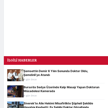
İLGILI HABERLER
Şemsettin Demir 6 Yılın Sonunda Doktor Oldu,
Şemdinli’ye Atandı
4 gün önce
Bursa’da Sedye Üzerinde Kalp Masajı Yapan Doktorun
Mücadelesi Kamerada
6 gün önce
Siverek’te Aile Hekimi Misafirlikte Şüpheli Şekilde
Hayatını Kaybetti: Ev Sahibi Doktor Gözaltında