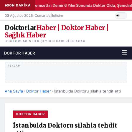
Şemsettin Demir 6 Yılın Sonunda Doktor Oldu, Şemdinli
SON DAKİKA
08 Ağustos 2026, Cumartesi
İletişim
Doktorlar
Haber | Doktor Haber |
Sağlık Haber
DOKTORLARIN HER ŞEYDEN HABERI OLACAK
☰
DOKTOR HABER
REKLAM
Ana Sayfa
›
Doktor Haber
›
İstanbulda Doktoru silahla tehdit etti
DOKTOR HABER
İstanbulda Doktoru silahla tehdit