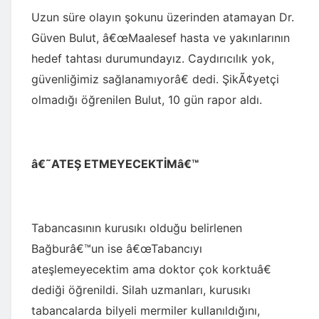
Uzun süre olayın şokunu üzerinden atamayan Dr.
Güven Bulut, â€œMaalesef hasta ve yakınlarının
hedef tahtası durumundayız. Caydırıcılık yok,
güvenliğimiz sağlanamıyorâ€ dedi. ŞikÃ¢yetçi
olmadığı öğrenilen Bulut, 10 gün rapor aldı.
â€˜ATEŞ ETMEYECEKTİMâ€™
Tabancasının kurusıkı olduğu belirlenen
Bağburâ€™un ise â€œTabancıyı
ateşlemeyecektim ama doktor çok korktuâ€
dediği öğrenildi. Silah uzmanları, kurusıkı
tabancalarda bilyeli mermiler kullanıldığını,