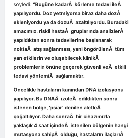
söyledi:
“Bugüne kadarÂ körleme tedavi ileÂ
yapılıyordu. Doz yetmiyorsa biraz daha dozÂ
ekleniyordu ya da dozuÂ azaltılıyordu. Buradaki
amacımız, riskli hastaÂ gruplarında analizlerÂ
yapıldıktan sonra tedavilerine başlanarak
noktaÂ atış sağlanması, yani öngörülenÂ tüm
yan etkilerin ve oluşabilecek klinikÂ
problemlerin önüne geçerek güvenli veÂ etkili
tedavi yöntemiÂ sağlamaktır.
Öncelikle hastaların kanından DNA izolasyonu
yapılıyor. Bu DNAÂ izoleÂ edildikten sonra
istenen bölge, ‘psiar’ denilen aletleÂ
çoğaltılıyor. Daha sonraÂ bir cihazımızla
yaklaşık 4 saat içindeÂ istenilen bölgenin hangi
mutasyona sahipÂ olduğu, hastaların ilaçlarıÂ