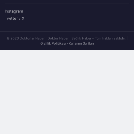
Instagram
Twitter / X
© 2026 Doktorlar Haber | Doktor Haber | Sağlık Haber – Tüm hakları saklıdır. |
Gizlilik Politikası
·
Kullanım Şartları