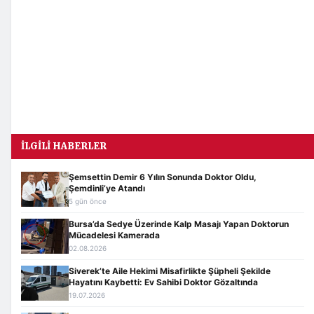
İLGILI HABERLER
Şemsettin Demir 6 Yılın Sonunda Doktor Oldu,
Şemdinli’ye Atandı
5 gün önce
Bursa’da Sedye Üzerinde Kalp Masajı Yapan Doktorun
Mücadelesi Kamerada
02.08.2026
Siverek’te Aile Hekimi Misafirlikte Şüpheli Şekilde
Hayatını Kaybetti: Ev Sahibi Doktor Gözaltında
19.07.2026