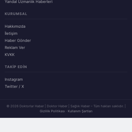
Yandal Uzmanlık Haberleri
KURUMSAL
Hakkımızda
İletişim
Haber Gönder
Reklam Ver
KVKK
TAKIP EDIN
Instagram
Twitter / X
© 2026 Doktorlar Haber | Doktor Haber | Sağlık Haber – Tüm hakları saklıdır. |
Gizlilik Politikası
·
Kullanım Şartları