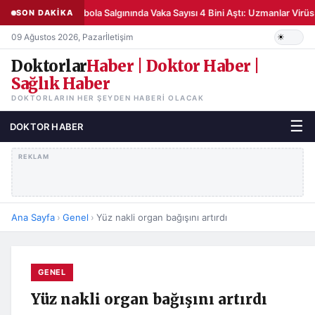
Ebola Salgınında Vaka Sayısı 4 Bini Aştı: Uzmanlar Vir
SON DAKİKA
09 Ağustos 2026, Pazar
İletişim
Doktorlar
Haber | Doktor Haber |
Sağlık Haber
DOKTORLARIN HER ŞEYDEN HABERI OLACAK
☰
DOKTOR HABER
REKLAM
Ana Sayfa
›
Genel
›
Yüz nakli organ bağışını artırdı
GENEL
Yüz nakli organ bağışını artırdı