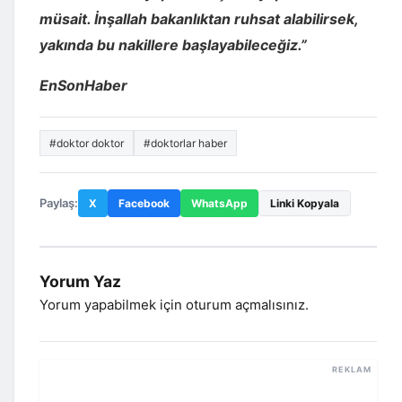
müsait. İnşallah bakanlıktan ruhsat alabilirsek,
yakında bu nakillere başlayabileceğiz.”
EnSonHaber
#doktor doktor
#doktorlar haber
Paylaş:
X
Facebook
WhatsApp
Linki Kopyala
Yorum Yaz
Yorum yapabilmek için
oturum açmalısınız
.
REKLAM